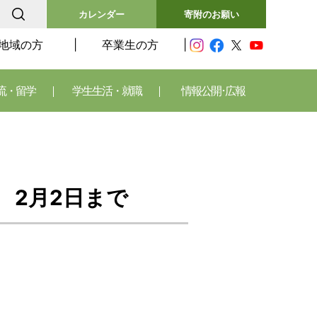
カレンダー
寄附のお願い
地域の方
卒業生の方
流・留学
学生生活・就職
情報公開･広報
 2月2日まで