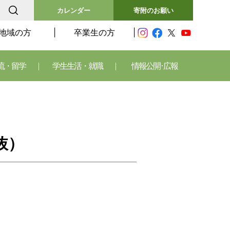
カレンダー
寄附のお願い
地域の方
卒業生の方
流・留学
学生生活・就職
情報公開･広報
抜）