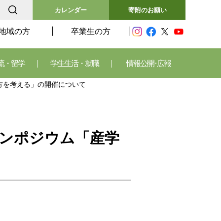
カレンダー
寄附のお願い
地域の方
卒業生の方
流・留学
学生生活・就職
情報公開･広報
方を考える」の開催について
ンポジウム「産学