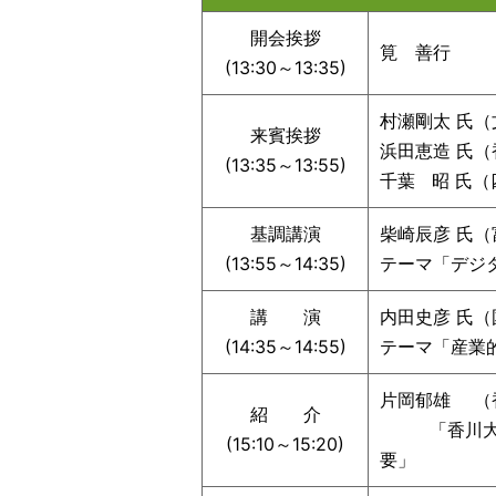
開会挨拶
筧 善行 
(13:30～13:35)
村瀬剛太 氏（
来賓挨拶
浜田恵造 氏
(13:35～13:55)
千葉 昭 氏（
基調講演
柴崎辰彦 氏（
(13:55～14:35)
テーマ「デジ
講 演
内田史彦 氏
(14:35～14:55)
テーマ「産業
片岡郁雄 （
紹 介
「香川大学の
(15:10～15:20)
要」