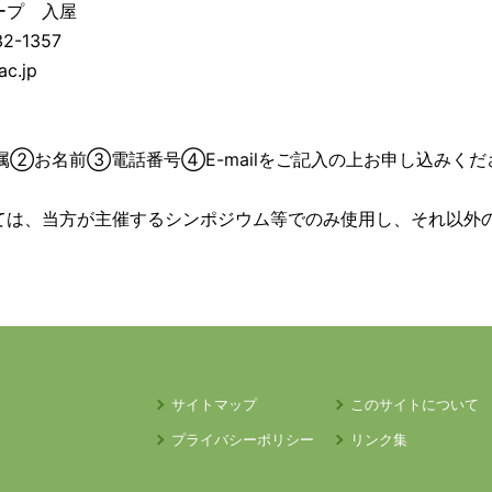
ループ 入屋
2-1357
.ac.jp
ご所属②お名前③電話番号④E-mailをご記入の上お申し込みくだ
ては、当方が主催するシンポジウム等でのみ使用し、それ以外
サイトマップ
このサイトについて
プライバシーポリシー
リンク集