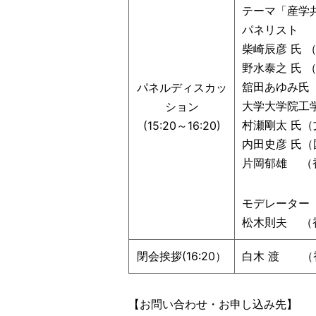
テーマ「産学
パネリスト
柴崎辰彦 氏 
野水泰之 氏 
舘田あゆみ氏（
パネルディスカッ
大学大学院工学
ション
村瀬剛太 氏（
(15:20～16:20)
内田史彦 氏
片岡郁雄 （
モデレーター
松木則夫 （
閉会挨拶(16:20）
白木 渡 （
【お問い合わせ・お申し込み先】