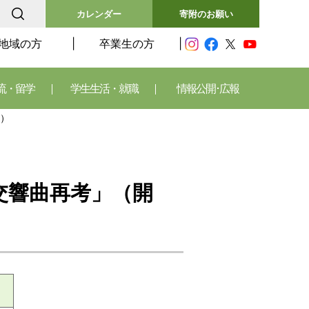
カレンダー
寄附のお願い
地域の方
卒業生の方
流・留学
学生生活・就職
情報公開･広報
日）
交響曲再考」（開