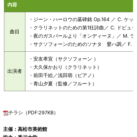
内容
・ジーン・ハーロウの墓碑銘 Op.164 ／ C. ケッ
・クラリネットのための第1狂詩曲／ C. ドビュ
曲目
・夜のガスパールより「オンディーヌ」／ M. ラ
・サクソフォーンのためのソナタ 嬰ハ調／ F.
・安友孝宣（サクソフォーン ）
・大久保かおり（クラリネット）
出演者
・前田千絵／浅田萌（ピアノ）
・青山夕夏（監修／フルート）
チラシ
（PDF:297KB）
主催：高松市美術館