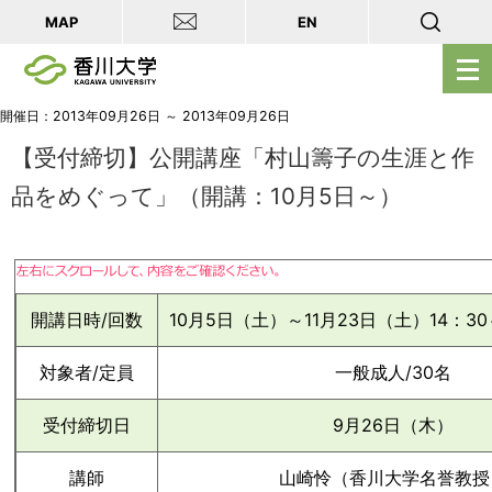
MAP
EN
メ
ニ
ュ
開催日：2013年09月26日 ～ 2013年09月26日
ー
【受付締切】公開講座「村山籌子の生涯と作
を
品をめぐって」（開講：10月5日～）
開
く
開講日時/回数
10月5日（土）～11月23日（土）14：30
対象者/定員
一般成人/30名
受付締切日
9月26日（木）
講師
山崎怜（香川大学名誉教授