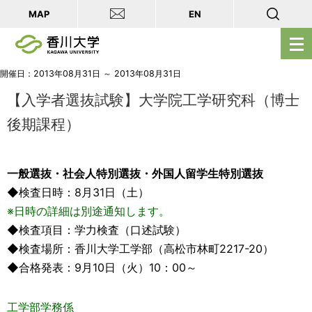
MAP
EN
メ
ニ
ュ
開催日：2013年08月31日 ～ 2013年08月31日
ー
【入学者選抜試験】大学院工学研究科（博士
を
後期課程）
開
く
一般選抜・社会人特別選抜・外国人留学生特別選抜
◆検査日時：8月31日（土）
※日時の詳細は別途通知します。
◆検査項目：学力検査（口述試験）
◆検査場所：香川大学工学部（高松市林町2217-20）
◆合格発表：9月10日（火）10：00～
工学部学務係