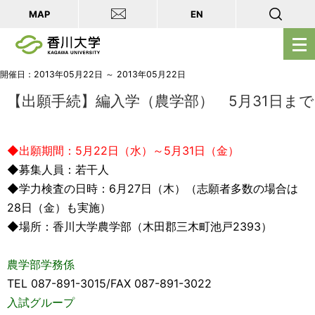
MAP
EN
メ
ニ
ュ
開催日：2013年05月22日 ～ 2013年05月22日
ー
【出願手続】編入学（農学部） 5月31日まで
を
開
◆出願期間：5月22日（水）～5月31日（金）
く
◆募集人員：若干人
◆学力検査の日時：6月27日（木）（志願者多数の場合は
28日（金）も実施）
◆場所：香川大学農学部（木田郡三木町池戸2393）
農学部学務係
TEL 087-891-3015/FAX 087-891-3022
入試グループ