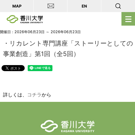
MAP
EN
メ
ニ
ュ
開催日：2026年06月23日 ～ 2026年06月23日
ー
・リカレント専門講座「ストーリーとしての
を
事業創造」第1回（全5回）
開
く
詳しくは、
コチラ
から