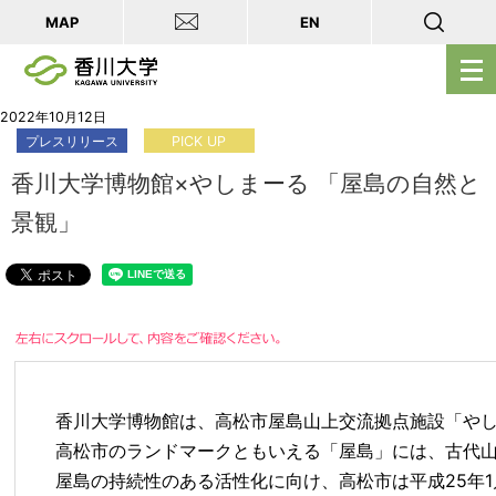
MAP
EN
メ
ニ
ュ
2022年10月12日
プレスリリース
PICK UP
ー
を
香川大学博物館×やしまーる 「屋島の自然と
開
景観」
く
香川大学博物館は、高松市屋島山上交流拠点施設「やしま
高松市のランドマークともいえる「屋島」には、古代山
屋島の持続性のある活性化に向け、高松市は平成25年1