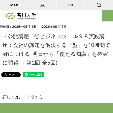
MAP
EN
メ
ニ
ュ
開催日：2026年06月16日 ～ 2026年06月16日
ー
・公開講座「⑭ビジネスツール９８実践講
を
座：会社の課題を解決する「型」を10時間で
開
身につける-明日から「使える知識」を確実
く
に習得-」第2回(全5回)
詳しくは、
コチラ
から