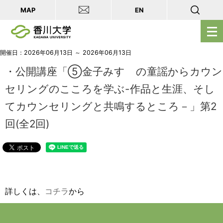
MAP
EN
メ
ニ
ュ
開催日：2026年06月13日 ～ 2026年06月13日
ー
・公開講座「⑤金子みすゞの童謡からカウン
を
セリングのこころを学ぶ-作品と生涯、そし
開
てカウンセリングと共鳴するところ－」第2
く
回(全2回)
詳しくは、
コチラ
から