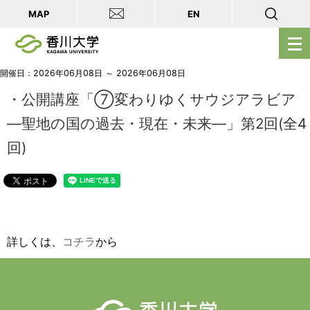
MAP
EN
メ
ニ
ュ
開催日：2026年06月08日 ～ 2026年06月08日
ー
・公開講座「⑦変わりゆくサウジアラビア
を
―聖地の国の過去・現在・未来―」第2回(全4
開
回)
く
詳しくは、
コチラ
から