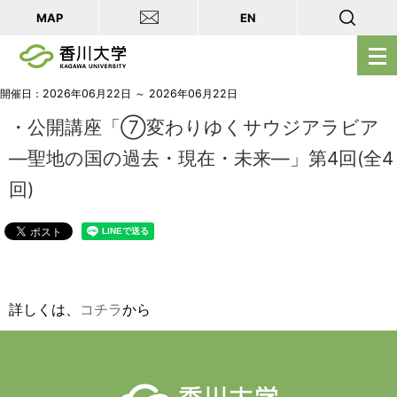
MAP
EN
メ
ニ
ュ
開催日：2026年06月22日 ～ 2026年06月22日
ー
・公開講座「⑦変わりゆくサウジアラビア
を
―聖地の国の過去・現在・未来―」第4回(全4
開
回)
く
詳しくは、
コチラ
から