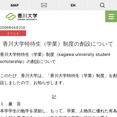
MAP
EN
メ
ニ
ュ
2006年04月21日
イベント
ー
を
香川大学特待生（学業）制度の創設について
開
香川大学特待生（学業）制度（kagawa university student
く
scholarship）の創設について
このたび、香川大学は、「香川大学特待生（学業）制度」を創
設しましたので、お知らせします。
記
１．趣 旨
本学学生の勉学を奨励し、もって、学業、人物共に優れた有為