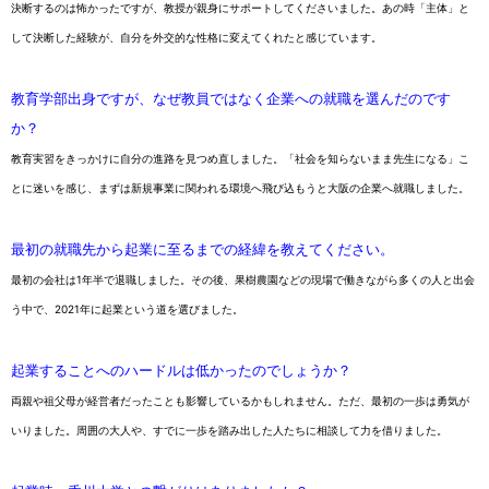
決断するのは怖かったですが、教授が親身にサポートしてくださいました。あの時「主体」と
して決断した経験が、自分を外交的な性格に変えてくれたと感じています。
教育学部出身ですが、なぜ教員ではなく企業への就職を選んだのです
か？
教育実習をきっかけに自分の進路を見つめ直しました。「社会を知らないまま先生になる」こ
とに迷いを感じ、まずは新規事業に関われる環境へ飛び込もうと大阪の企業へ就職しました。
最初の就職先から起業に至るまでの経緯を教えてください。
最初の会社は1年半で退職しました。その後、果樹農園などの現場で働きながら多くの人と出会
う中で、2021年に起業という道を選びました。
起業することへのハードルは低かったのでしょうか？
両親や祖父母が経営者だったことも影響しているかもしれません。ただ、最初の一歩は勇気が
いりました。周囲の大人や、すでに一歩を踏み出した人たちに相談して力を借りました。