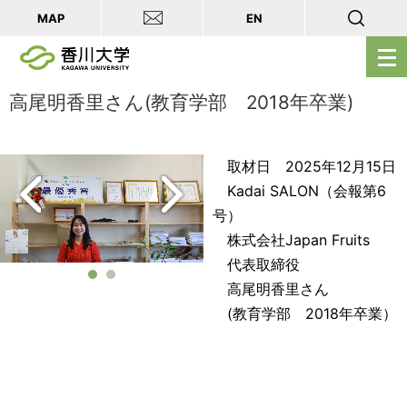
MAP
EN
メ
ニ
ュ
高尾明香里さん(教育学部 2018年卒業)
ー
を
取材日 2025年12月15日
開
Kadai SALON（会報第6
く
号）
株式会社Japan Fruits
代表取締役
高尾明香里さん
(教育学部 2018年卒業）