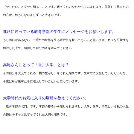
「やりたいことをやり切る」ことです。迷うくらいならやってみましょう。失敗して得るもの
の方が、何もしないよりずっと大きいです。
進路に迷っている教育学部の学生にメッセージをお願いします。
もし迷いがあるなら、一度外の世界を見る選択肢を持ってもいいと思います。色々な可能性を
検討した上で、納得して自分の道を選んでください。
高尾さんにとって「香川大学」とは？
今の自分を支えてくれる「横の繋がり」をくれた場所です。先輩方に支援していただいた分、
今度は私が後輩たちに還元していきたいと思っています。
大学時代のお気に入りの場所を教えてください。
「教育学部の北門」です。季節の移ろいを感じられますし、入学、休学、卒業という私の人生
の節目をずっと見守ってくれた大切な場所です。