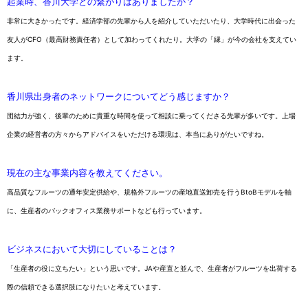
起業時、香川大学との繋がりはありましたか？
非常に大きかったです。経済学部の先輩から人を紹介していただいたり、大学時代に出会った
友人がCFO（最高財務責任者）として加わってくれたり。大学の「縁」が今の会社を支えてい
ます。
香川県出身者のネットワークについてどう感じますか？
団結力が強く、後輩のために貴重な時間を使って相談に乗ってくださる先輩が多いです。上場
企業の経営者の方々からアドバイスをいただける環境は、本当にありがたいですね。
現在の主な事業内容を教えてください。
高品質なフルーツの通年安定供給や、規格外フルーツの産地直送卸売を行うBtoBモデルを軸
に、生産者のバックオフィス業務サポートなども行っています。
ビジネスにおいて大切にしていることは？
「生産者の役に立ちたい」という思いです。JAや産直と並んで、生産者がフルーツを出荷する
際の信頼できる選択肢になりたいと考えています。