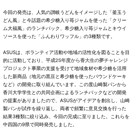
今回の発売は、人気の讃岐うどんをイメージした「釜玉う
どん風」と今話題の希少糖入り苺ジャムを使った「クリー
ム大福風」のランチパック、希少糖入り苺ジャムとキウイ
ソースを使った「ふんわりワッフル」の3種類です。
ASUSは、ボランティア活動や地域の活性化を図ることを目
的に活動しており、
平成25年度から香大生の夢チャレンジ
プロジェクト事業
の支援を受けて地域食材や希少糖を活用
した新商品（地元の黒豆と希少糖を使ったパウンドケーキ
など）の開発に取り組んでいます。この度山崎製パンから
香川大学学生との共同企画によるランチパックなどの開発
の提案がありましたので、ASUSがアイデアを創出し、山崎
製パンが試作を繰り返し、両者で頻繁に意見交換を行った
結果3種類に絞り込み、今回の完成に至りました。これらを
中四国の9県で同時発売しました。