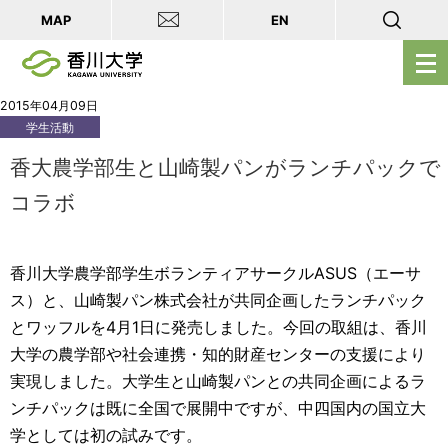
MAP
EN
メ
ニ
ュ
2015年04月09日
学生活動
ー
を
香大農学部生と山崎製パンがランチパックで
開
コラボ
く
香川大学農学部学生ボランティアサークルASUS（エーサ
ス）と、山崎製パン株式会社が共同企画したランチパック
とワッフルを4月1日に発売しました。今回の取組は、香川
大学の農学部や社会連携・知的財産センターの支援により
実現しました。大学生と山崎製パンとの共同企画によるラ
ンチパックは既に全国で展開中ですが、中四国内の国立大
学としては初の試みです。