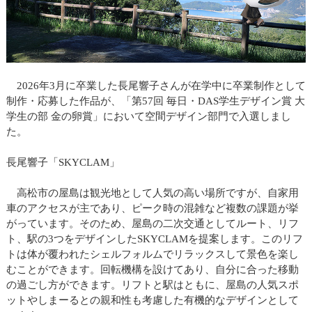
2026年3月に卒業した長尾響子さんが在学中に卒業制作として
制作・応募した作品が、「第57回 毎日・DAS学生デザイン賞 大
学生の部 金の卵賞」において空間デザイン部門で入選しまし
た。
長尾響子「SKYCLAM」
高松市の屋島は観光地として人気の高い場所ですが、自家用
車のアクセスが主であり、ピーク時の混雑など複数の課題が挙
がっています。そのため、屋島の二次交通としてルート、リフ
ト、駅の3つをデザインしたSKYCLAMを提案します。このリフ
トは体が覆われたシェルフォルムでリラックスして景色を楽し
むことができます。回転機構を設けてあり、自分に合った移動
の過ごし方ができます。リフトと駅はともに、屋島の人気スポ
ットやしまーるとの親和性も考慮した有機的なデザインとして