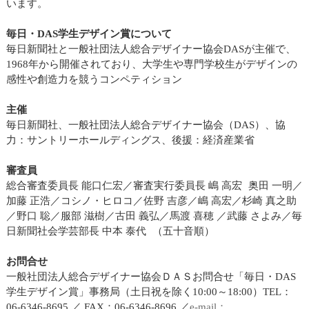
います。
毎日・DAS学生デザイン賞について
毎日新聞社と一般社団法人総合デザイナー協会DASが主催で、
1968年から開催されており、大学生や専門学校生がデザインの
感性や創造力を競うコンペティション
主催
毎日新聞社、一般社団法人総合デザイナー協会（DAS）、協
力：サントリーホールディングス、後援：経済産業省
審査員
総合審査委員長 能口仁宏／審査実行委員長 嶋 高宏 奥田 一明／
加藤 正浩／コシノ・ヒロコ／佐野 吉彦／嶋 高宏／杉崎 真之助
／野口 聡／服部 滋樹／古田 義弘／馬渡 喜穂 ／武藤 さよみ／毎
日新聞社会学芸部長 中本 泰代 （五十音順）
お問合せ
一般社団法人総合デザイナー協会ＤＡＳお問合せ「毎日・DAS
学生デザイン賞」事務局（土日祝を除く10:00～18:00）TEL：
06-6346-8695 ／ FAX：06-6346-8696 ／
e-mail：