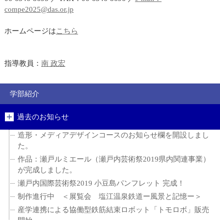
compe2025@das.or.jp
ホームページは
こちら
指導教員：
南 政宏
学部紹介
過去のお知らせ
造形・メディアデザインコースのお知らせ欄を開設しまし
た。
作品：瀬戸ルミエール（瀬戸内芸術祭2019県内関連事業）
が完成しました。
瀬戸内国際芸術祭2019 小豆島パンフレット 完成！
制作進行中 ＜展覧会 塩江温泉鉄道ー風景と記憶ー＞
産学連携による協働型鉄筋結束ロボット「トモロボ」販売