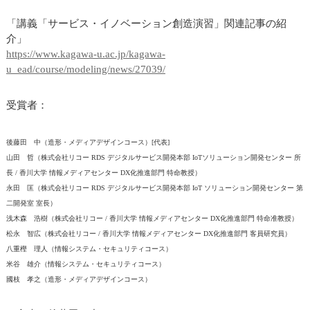
「講義「サービス・イノベーション創造演習」関連記事の紹
介」
https://www.kagawa-u.ac.jp/kagawa-
u_ead/course/modeling/news/27039/
受賞者：
後藤田 中（造形・メディアデザインコース）[代表]
山田 哲（株式会社リコー RDS デジタルサービス開発本部 IoTソリューション開発センター 所
長 / 香川大学 情報メディアセンター DX化推進部門 特命教授）
永田 匡（株式会社リコー RDS デジタルサービス開発本部 IoT ソリューション開発センター 第
二開発室 室長）
浅木森 浩樹（株式会社リコー / 香川大学 情報メディアセンター DX化推進部門 特命准教授）
松永 智広（株式会社リコー / 香川大学 情報メディアセンター DX化推進部門 客員研究員）
八重樫 理人（情報システム・セキュリティコース）
米谷 雄介（情報システム・セキュリティコース）
國枝 孝之（造形・メディアデザインコース）