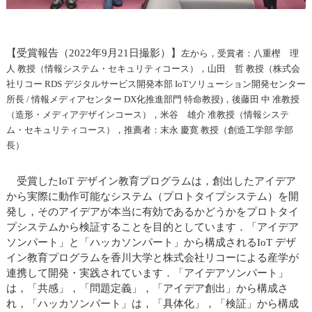
【受賞報告（2022年9月21日撮影）】
左から
，受賞者：八重樫 理
人 教授（情報システム・セキュリティコース），山田 哲 教授（株式会
社リコー RDS デジタルサービス開発本部 IoTソリューション開発センター
所長 / 情報メディアセンター DX化推進部門 特命教授)，後藤田 中 准教授
（造形・メディアデザインコース），米谷 雄介 准教授（情報システ
ム・セキュリティコース），推薦者：末永 慶寛 教授（創造工学部 学部
長）
受賞したIoT デザイン教育プログラムは，創出したアイデア
から実際に動作可能なシステム（プロトタイプシステム）を開
発し，そのアイデアが本当に有効であるかどうかをプロトタイ
プシステムから検証することを目的としています．「アイデア
ソンパート」と「ハッカソンパート」から構成されるIoT デザ
イン教育プログラムを香川大学と株式会社リコーによる産学が
連携して開発・実践されています．「アイデアソンパート」
は，「共感」，「問題定義」，「アイデア創出」から構成さ
れ，「ハッカソンパート」は，「具体化」，「検証」から構成