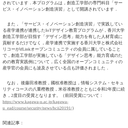
されています．本プログラムは，創造工学部の専門科目「サー
ビス・イノベーション創造演習」として開講されています．
また，「サービス・イノベーション創造演習」で実践してい
る産学連携が連携したIoTデザイン教育プログラムが，香川大学
創造工学部が目指す「デザイン思考」能力を有した人材育成に
貢献するだけでなく，産学連携で実施する香川大学と株式会社
リコーがifLinkオープンコミュニティの会員に属していること
で，創造工学部が実施している「デザイン思考」能力育成のた
めの教育実践例について，広く全国のオープンコミュニティの
産学官の会員にも波及させている点も評価されました．
なお， 後藤田准教授，國枝准教授は，情報システム・セキュ
リティコースの八重樫教授，米谷准教授とともに令和2年度に続
き，2度目の受賞となります。（前回受賞について：
https://www.kagawa-u.ac.jp/kagawa-
u_ead/course/security/news/hcii20191/
）
関連記事：