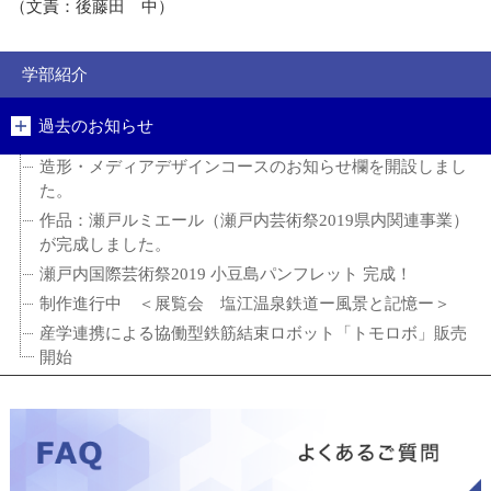
（文責：後藤田 中）
学部紹介
過去のお知らせ
造形・メディアデザインコースのお知らせ欄を開設しまし
た。
作品：瀬戸ルミエール（瀬戸内芸術祭2019県内関連事業）
が完成しました。
瀬戸内国際芸術祭2019 小豆島パンフレット 完成！
制作進行中 ＜展覧会 塩江温泉鉄道ー風景と記憶ー＞
産学連携による協働型鉄筋結束ロボット「トモロボ」販売
開始