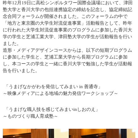
昨年12月19日に高松シンボルタワー国際会議場において、津田
塾大学と香川大学の包括連携協定の締結を記念し、協定締結記
念合同フォーラムが開催されました。このフォーラムの中で
「地方と東京圏の大学生対流促進事業」活動報告として、昨年
に行われた大学生対流促進事業のプログラムに参加した香川大
学の学生と芝浦工業大学、津田塾大学の学生が活動報告を行い
ました。
造形・メディアデザインコースからは、以下の短期プログラム
に参加した学生と、芝浦工業大学から長期プログラムに参加
し、本コースの学生と一緒に香川大学で勉強した学生が活動報
告を行いました。
「うまげなかがわを発信してみまい in 善通寺」
～映像メディアによる地域の魅力発信ワークショップ～
「うまげな職人技を感じてみまいinしおのえ」
～ものづくり職人育成塾～