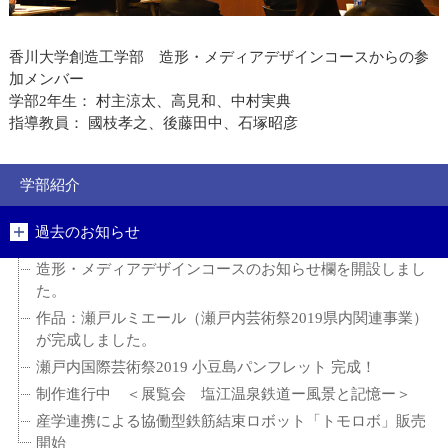
香川大学創造工学部 造形・メディアデザインコースからの参
加メンバー
学部2年生：
村主涼太、
高見和、
中村実典
指導教員： 國枝孝之、後藤田中、石塚
昭彦
学部紹介
過去のお知らせ
造形・メディアデザインコースのお知らせ欄を開設しまし
た。
作品：瀬戸ルミエール（瀬戸内芸術祭2019県内関連事業）
が完成しました。
瀬戸内国際芸術祭2019 小豆島パンフレット 完成！
制作進行中 ＜展覧会 塩江温泉鉄道ー風景と記憶ー＞
産学連携による協働型鉄筋結束ロボット「トモロボ」販売
開始