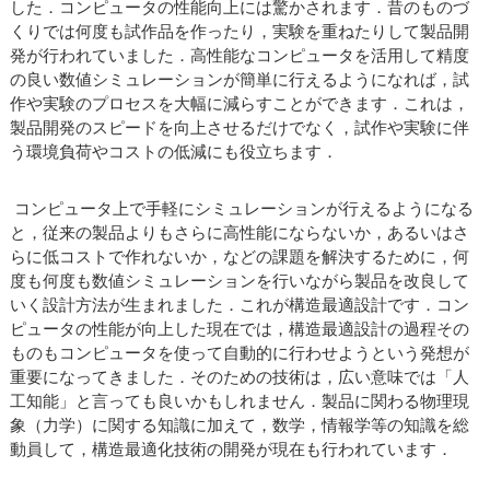
した．コンピュータの性能向上には驚かされます．昔のものづ
くりでは何度も試作品を作ったり，実験を重ねたりして製品開
発が行われていました．高性能なコンピュータを活用して精度
の良い数値シミュレーションが簡単に行えるようになれば，試
作や実験のプロセスを大幅に減らすことができます．これは，
製品開発のスピードを向上させるだけでなく，試作や実験に伴
う環境負荷やコストの低減にも役立ちます．
コンピュータ上で手軽にシミュレーションが行えるようになる
と，従来の製品よりもさらに高性能にならないか，あるいはさ
らに低コストで作れないか，などの課題を解決するために，何
度も何度も数値シミュレーションを行いながら製品を改良して
いく設計方法が生まれました．これが構造最適設計です．コン
ピュータの性能が向上した現在では，構造最適設計の過程その
ものもコンピュータを使って自動的に行わせようという発想が
重要になってきました．そのための技術は，広い意味では「人
工知能」と言っても良いかもしれません．製品に関わる物理現
象（力学）に関する知識に加えて，数学，情報学等の知識を総
動員して，構造最適化技術の開発が現在も行われています．