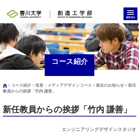
コース紹介
>
コース紹介
>
造形・メディアデザインコース
>
過去のお知らせ
> 新任
教員からの挨拶「竹内 謙善」
新任教員からの挨拶「竹内 謙善」
エンジニアリングデザインスタジオ