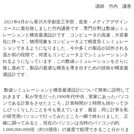
講師 竹内 謙善
2021年4月から香川大学創造工学部，造形・メディアデザイン
コースに着任致しました竹内謙善です．専門分野は数値シミュ
レーションと構造最適設計です．コンピュータの高速，大容量
化に伴って，物理現象をコンピュータ上で精度良くシミュレー
ションできるようになりました．今や多くの製品が試作される
遥か前の段階で，何度もコンピュータ上でシミュレーションさ
れるようになっています．この数値シミュレーションをさらに
推し進めて，製品の最適な構造を導き出すための技術が構造最
適設計です．
数値シミュレーションと構造最適設計について簡単に説明して
おきます．私が学生だった1990年代中頃，実家にあったパソコ
ンである計算をさせたところ，計算時間が１時間も掛かって少
しびっくりしたことを今も覚えています．最近，同じ計算を私
の研究用パソコンで行ってみたところ一瞬で終わりました．正
確に調べてみると，現在のパソコンは当時のパソコンの約
1,000,000,000倍（約10億倍）の速度で処理できること分かりま