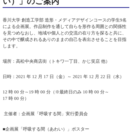
い）」のご案内
香川大学 創造工学部 造形・メディアデザインコースの学生9名
による企画展。作品制作を通して自らを形作る周囲との関係性
を見つめなおし、地域や個人との交流の在り方を探ると共に、
その中で醸成されるありのままの自己を表出させることを目指
します。
場所：高松中央商店街（トキワ一丁目、かじ笑店 他）
日時：2021 年 12 月 17 日（金）～ 2021 年 12 月 22 日（水）
12 時 00 分～19 時 00 分（※最終日のみ 10 時 00 分～
17 時 00 分）
主催者：企画展「呼吸する間」実行委員会
■企画展「呼吸する間（あわい）」ポスター