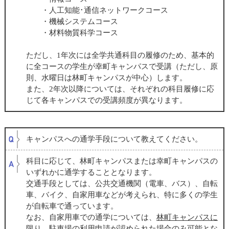
・人工知能･通信ネットワークコース
・機械システムコース
・材料物質科学コース
ただし、
1
年次には全学共通科目の履修のため、基本的
に全コースの学生が幸町キャンパスで受講（ただし、原
則、水曜日は林町キャンパスが中心）します。
また、
2
年次以降については、それぞれの科目履修に応
じて各キャンパスでの受講頻度が異なります。
キャンパスへの通学手段について教えてください。
科目に応じて、林町キャンパスまたは幸町キャンパスの
いずれかに通学することとなります。
交通手段としては、公共交通機関（電車、バス）、
自転
車、バイク、自家用車などが考えられ、特に多くの学生
が自転車で通っています。
なお、自家用車での通学については、
林町キャンパスに
限り
、駐車場の利用申請が認められた場合のみ可能とな