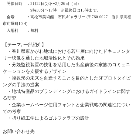
開催日時 ：2月22日(水)〜2月26日（日）
9時30分〜17時 ※最終日は15時まで。
会場 ：高松市美術館 市民ギャラリー (〒760-0027 香川県高松
市紺屋町10-4)
入場料 ：無料
【テーマ, 一部紹介】
・香川県東かがわ地域における若年層に向けたドキュメンタ
リー映像を通した地域活性化とその効果
・分娩監視装置の技術を活用した出産前後の家族のコミュニ
ケーションを支援するデザイン
・複数形の未来を創造することを目的としたSFプロトタイピ
ングの手法の提案
・地域特産品のブランディングにおけるガイドラインに関す
る研究
・企業ホームページ使用フォントと企業戦略の関連性につい
ての考察
・折り紙工学によるゴルフクラブの設計
お問い合わせ先