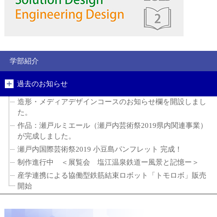
学部紹介
過去のお知らせ
造形・メディアデザインコースのお知らせ欄を開設しまし
た。
作品：瀬戸ルミエール（瀬戸内芸術祭2019県内関連事業）
が完成しました。
瀬戸内国際芸術祭2019 小豆島パンフレット 完成！
制作進行中 ＜展覧会 塩江温泉鉄道ー風景と記憶ー＞
産学連携による協働型鉄筋結束ロボット「トモロボ」販売
開始