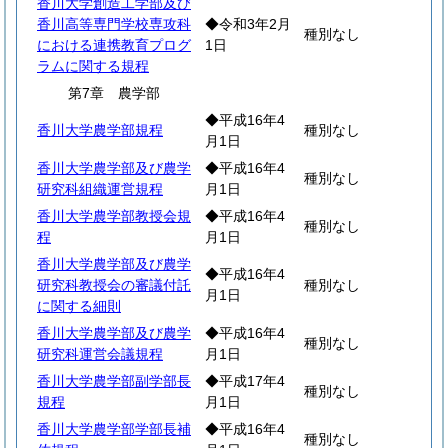
香川大学創造工学部及び
香川高等専門学校専攻科
◆令和3年2月
種別なし
における連携教育プログ
1日
ラムに関する規程
第7章 農学部
◆平成16年4
香川大学農学部規程
種別なし
月1日
香川大学農学部及び農学
◆平成16年4
種別なし
研究科組織運営規程
月1日
香川大学農学部教授会規
◆平成16年4
種別なし
程
月1日
香川大学農学部及び農学
◆平成16年4
研究科教授会の審議付託
種別なし
月1日
に関する細則
香川大学農学部及び農学
◆平成16年4
種別なし
研究科運営会議規程
月1日
香川大学農学部副学部長
◆平成17年4
種別なし
規程
月1日
香川大学農学部学部長補
◆平成16年4
種別なし