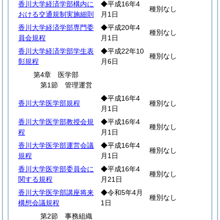
香川大学経済学部構内に
◆平成16年4
種別なし
おける交通規制実施細則
月1日
香川大学経済学部専門委
◆平成20年4
種別なし
員会規程
月1日
香川大学経済学部学生表
◆平成22年10
種別なし
彰規程
月6日
第4章 医学部
第1節 管理運営
◆平成16年4
香川大学医学部規程
種別なし
月1日
香川大学医学部教授会規
◆平成16年4
種別なし
程
月1日
香川大学医学部運営会議
◆平成16年4
種別なし
規程
月1日
香川大学医学部委員会に
◆平成16年4
種別なし
関する規程
月21日
香川大学医学部講座将来
◆令和5年4月
種別なし
構想会議規程
1日
第2節 事務組織