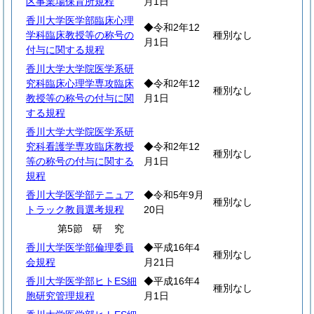
区事業場保育所規程
月1日
香川大学医学部臨床心理
◆令和2年12
学科臨床教授等の称号の
種別なし
月1日
付与に関する規程
香川大学大学院医学系研
究科臨床心理学専攻臨床
◆令和2年12
種別なし
教授等の称号の付与に関
月1日
する規程
香川大学大学院医学系研
究科看護学専攻臨床教授
◆令和2年12
種別なし
等の称号の付与に関する
月1日
規程
香川大学医学部テニュア
◆令和5年9月
種別なし
トラック教員選考規程
20日
第5節
研
究
香川大学医学部倫理委員
◆平成16年4
種別なし
会規程
月21日
香川大学医学部ヒトES細
◆平成16年4
種別なし
胞研究管理規程
月1日