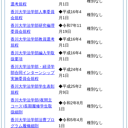
種別なし
選考規程
月1日
香川大学法学部人事委員
◆平成16年4
種別なし
会規程
月1日
香川大学法学部研究倫理
◆令和7年11
種別なし
委員会規程
月19日
香川大学法学部教員選考
◆平成16年4
種別なし
規程
月1日
香川大学法学部編入学取
◆平成16年4
種別なし
扱要項
月1日
香川大学法学部・経済学
◆平成24年4
部合同インターンシップ
種別なし
月1日
実施委員会規程
香川大学法学部学生表彰
◆平成25年2
種別なし
規程
月9日
香川大学法学部(夜間主
◆令和2年8月
コース)長期履修学生取
種別なし
1日
扱細則
香川大学法学部法曹プロ
◆令和5年4月
種別なし
グラム履修細則
1日