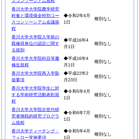
スコンソーシアム規程
香川大学大学院農学研究
科食と環境保全特別コー
◆令和2年4月
種別なし
スコンソーシアム会議規
1日
程
香川大学大学院入学前の
◆平成16年4
既修得単位の認定に関す
種別なし
月1日
る規則
香川大学大学院科目等履
◆平成16年4
種別なし
修生規程
月1日
香川大学大学院再入学取
◆平成22年2
種別なし
扱要項
月23日
香川大学大学院学生に対
◆令和5年4月
する学術研究活動表彰規
種別なし
1日
程
香川大学大学院次世代研
◆令和6年7月
究者挑戦的研究プログラ
種別なし
1日
ム規程
香川大学ティーチング・
◆令和5年4月
種別なし
フェロー実施要項
1日