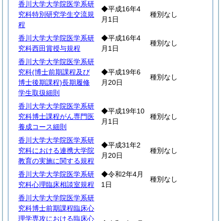
香川大学大学院医学系研
◆平成16年4
究科特別研究学生交流規
種別なし
月1日
程
香川大学大学院医学系研
◆平成16年4
種別なし
究科西田賞授与規程
月1日
香川大学大学院医学系研
究科(博士前期課程及び
◆平成19年6
種別なし
博士後期課程)長期履修
月20日
学生取扱細則
香川大学大学院医学系研
◆平成19年10
究科博士課程がん専門医
種別なし
月1日
養成コース細則
香川大学大学院医学系研
◆平成31年2
究科における連携大学院
種別なし
月20日
教育の実施に関する規程
香川大学大学院医学系研
◆令和2年4月
種別なし
究科心理臨床相談室規程
1日
香川大学大学院医学系研
究科博士前期課程臨床心
理学専攻における臨床心