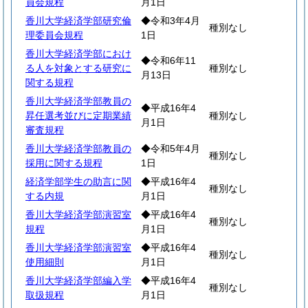
員会規程
月1日
香川大学経済学部研究倫
◆令和3年4月
種別なし
理委員会規程
1日
香川大学経済学部におけ
◆令和6年11
る人を対象とする研究に
種別なし
月13日
関する規程
香川大学経済学部教員の
◆平成16年4
昇任選考並びに定期業績
種別なし
月1日
審査規程
香川大学経済学部教員の
◆令和5年4月
種別なし
採用に関する規程
1日
経済学部学生の助言に関
◆平成16年4
種別なし
する内規
月1日
香川大学経済学部演習室
◆平成16年4
種別なし
規程
月1日
香川大学経済学部演習室
◆平成16年4
種別なし
使用細則
月1日
香川大学経済学部編入学
◆平成16年4
種別なし
取扱規程
月1日