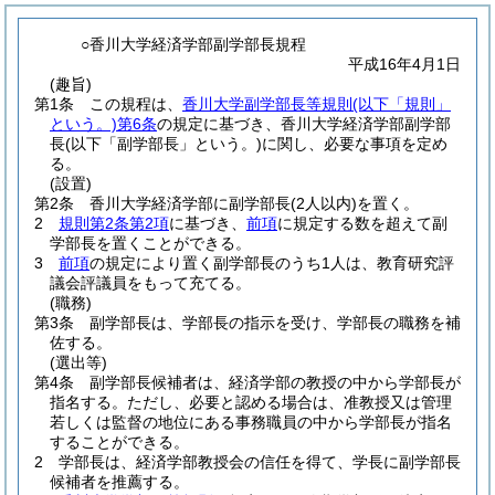
○香川大学経済学部副学部長規程
平成16年4月1日
(趣旨)
第1条
この規程は、
香川大学副学部長等規則
(以下「規則」
という。)
第6条
の規定に基づき、香川大学経済学部副学部
長
(以下「副学部長」という。)
に関し、必要な事項を定め
る。
(設置)
第2条
香川大学経済学部に副学部長
(2人以内)
を置く。
2
規則第2条第2項
に基づき、
前項
に規定する数を超えて副
学部長を置くことができる。
3
前項
の規定により置く副学部長のうち1人は、教育研究評
議会評議員をもって充てる。
(職務)
第3条
副学部長は、学部長の指示を受け、学部長の職務を補
佐する。
(選出等)
第4条
副学部長候補者は、経済学部の教授の中から学部長が
指名する。
ただし、必要と認める場合は、准教授又は管理
若しくは監督の地位にある事務職員の中から学部長が指名
することができる。
2
学部長は、経済学部教授会の信任を得て、学長に副学部長
候補者を推薦する。