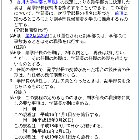
3
香川大学学部長等規則
の規定により次期学部長に決定した
者は、副学部長候補者を指名することができる。
この場合
において、学部長は、次期学部長の指名に基づき、
前項
に
定めるところにより副学部長候補者を学長に推薦するもの
とする。
(学部長職務代行)
第5条
第2条第3項
により選任された副学部長は、学部長に
事故あるときはその職務を代行する。
(任期)
第6条
副学部長の任期は、2年以内とし、再任は妨げない。
ただし、その任期の終期は、学部長の任期の終期を超えな
いものとする。
2
任期の途中で、副学部長の交替があった場合の後任者の任
期は、前任者の残任期間とする。
3
学部長が辞任し、又は欠員となったときは、副学部長を免
じられるものとする。
(雑則)
第7条
この規程の定めるもののほか、副学部長の職務等に関
し必要な事項は、学部長が別に定める。
附
則
この規程は、平成16年4月1日から施行する。
附
則
(平成18年9月20日
)
この規程は、平成18年9月20日から施行する。
附
則
(平成19年2月1日
)
この規程は、平成19年2月1日から施行する。