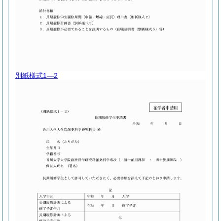
別紙様式1―2