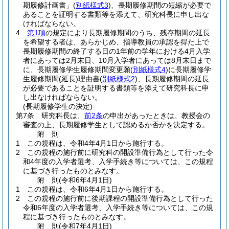
期履修計画書」
(
別紙様式3
)
、長期履修期間の短縮が必要で
あることを証明する書類等を添えて、研究科長に申し出な
ければならない。
4
第1項
の規定により長期履修期間のうち、残存期間の延長
を希望する者は、あらかじめ、指導教員の承認を得た上で
長期履修期間の終了する日の1年前の学年における4月入学
者にあっては2月末日、10月入学者にあっては8月末日まで
に、長期履修学生履修期間変更願
(
別紙様式4
)
に長期履修学
生履修期間
(延長)
理由書
(
別紙様式2
)
、長期履修期間の延長
が必要であることを証明する書類等を添えて研究科長に申
し出なければならない。
(長期履修学生の決定)
第7条
研究科長は、
前2条
の申出があったときは、教授会の
審査の上、長期履修学生として認めるか否かを決定する。
附
則
1
この規程は、令和4年4月1日から施行する。
2
この規程の施行前に研究科の開設準備行為として行った令
和4年度の入学者選考、入学手続き等については、この規程
に基づき行ったものとみなす。
附
則
(令和6年4月1日
)
1
この規程は、令和6年4月1日から施行する。
2
この規程の施行前に後期課程の開設準備行為として行った
令和6年度の入学者選考、入学手続き等については、この規
程に基づき行ったものとみなす。
附
則
(令和7年4月1日
)