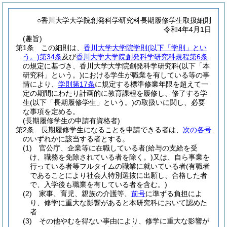
○香川大学大学院創発科学研究科長期履修学生取扱細則
令和4年4月1日
(趣旨)
第1条
この細則は、
香川大学大学院学則
(以下「学則」とい
う。)
第34条
及び
香川大学大学院創発科学研究科規程第6条
の規定に基づき、香川大学大学院創発科学研究科
(以下「本
研究科」という。)
における学生が職業を有している等の事
情により、
学則第17条
に規定する標準修業年限を超えて一
定の期間にわたり計画的に教育課程を履修し、修了する学
生
(以下「長期履修学生」という。)
の取扱いに関し、必要
な事項を定める。
(長期履修学生の申請有資格者)
第2条
長期履修学生になることを申請できる者は、
次の各号
のいずれかに該当する者とする。
(1)
官公庁、企業等に在職している者
(給与の支給を受
け、職務を免除されている者を除く。)
又は、自ら事業を
行っている者等フルタイムの職業に就いている者
(有職者
であることにより社会人特別選抜に出願し、合格した者
で、入学後も職業を有している者を含む。)
(2)
家事、育児、親族の介護等、
前号
に準ずる負担によ
り、修学に重大な影響があると本研究科において認めた
者
(3)
その他やむを得ない事由により、修学に重大な影響が