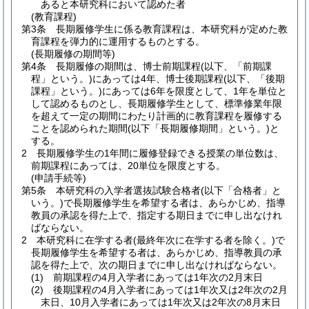
あると本研究科において認めた者
(教育課程)
第3条
長期履修学生に係る教育課程は、本研究科が定めた教
育課程を弾力的に運用するものとする。
(長期履修の期間等)
第4条
長期履修の期間は、博士前期課程
(以下、「前期課
程」という。)
にあっては4年、博士後期課程
(以下、「後期
課程」という。)
にあっては6年を限度として、1年を単位と
して認めるものとし、長期履修学生として、標準修業年限
を超えて一定の期間にわたり計画的に教育課程を履修する
ことを認められた期間
(以下「長期履修期間」という。)
と
する。
2
長期履修学生の1年間に履修登録できる授業の単位数は、
前期課程にあっては、20単位を限度とする。
(申請手続等)
第5条
本研究科の入学者選抜試験合格者
(以下「合格者」と
いう。)
で長期履修学生を希望する者は、あらかじめ、指導
教員の承認を得た上で、指定する期日までに申し出なけれ
ばならない。
2
本研究科に在学する者
(最終年次に在学する者を除く。)
で
長期履修学生を希望する者は、あらかじめ、指導教員の承
認を得た上で、次の期日までに申し出なければならない。
(1)
前期課程の4月入学者にあっては1年次の2月末日
(2)
後期課程の4月入学者にあっては1年次又は2年次の2月
末日、10月入学者にあっては1年次又は2年次の8月末日