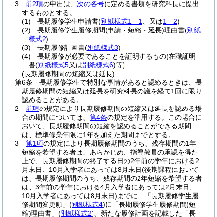
3
前2項
の申出は、
次の各号
に定める書類を研究科長に提出
するものとする。
(1)
長期履修学生申請書
(
別紙様式1―1
、又は
1―2
)
(2)
長期履修学生履修期間
(申請・短縮・延長)
理由書
(
別紙
様式2
)
(3)
長期履修計画書
(
別紙様式3
)
(4)
長期履修が必要であることを証明するもの
(在職証明
書
(
別紙様式5
又は
別紙様式6
)
等)
(長期履修期間の短縮又は延長)
第6条
長期履修学生で特別な事情があると認めるときは、長
期履修期間の短縮又は延長を研究科長の議を経て1回に限り
認めることがある。
2
前項
の規定により長期履修期間の短縮又は延長を認める場
合の期間については、
第4条
の規定を準用する。
この場合に
おいて、長期履修期間の短縮を認めることができる期間
は、標準修業年限に1年を加えた期間までとする。
3
第1項
の規定により長期履修期間のうち、残存期間の1年
短縮を希望する者は、あらかじめ、指導教員の承認を得た
上で、長期履修期間の終了する日の2年前の学年における2
月末日、10月入学者にあっては8月末日
(後期課程において
は、長期履修期間のうち、残存期間の2年短縮を希望する者
は、3年前の学年における4月入学者にあっては2月末日、
10月入学者にあっては8月末日)
までに、「長期履修学生履
修期間変更願」
(
別紙様式4
)
に「長期履修学生履修期間
(短
縮)
理由書」
(
別紙様式2
)
、新たな履修計画を記載した「長