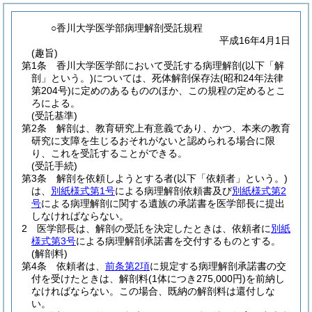
○香川大学医学部病理解剖受託規程
平成16年4月1日
(趣旨)
第1条
香川大学医学部において受託する病理解剖
(以下「解
剖」という。)
については、死体解剖保存法
(昭和24年法律
第204号)
に定めのあるもののほか、この規程の定めるとこ
ろによる。
(受託基準)
第2条
解剖は、教育研究上有意義であり、かつ、本来の教育
研究に支障を生じるおそれがないと認められる場合に限
り、これを受託することができる。
(受託手続)
第3条
解剖を依頼しようとする者
(以下「依頼者」という。)
は、
別紙様式第1号
による病理解剖依頼書及び
別紙様式第2
号
による病理解剖に関する遺族の承諾書を医学部長に提出
しなければならない。
2
医学部長は、解剖の受託を決定したときは、依頼者に
別紙
様式第3号
による病理解剖承諾書を交付するものとする。
(解剖料)
第4条
依頼者は、
前条第2項
に規定する病理解剖承諾書の交
付を受けたときは、解剖料
(1体につき275,000円)
を前納し
なければならない。
この場合、既納の解剖料は還付しな
い。