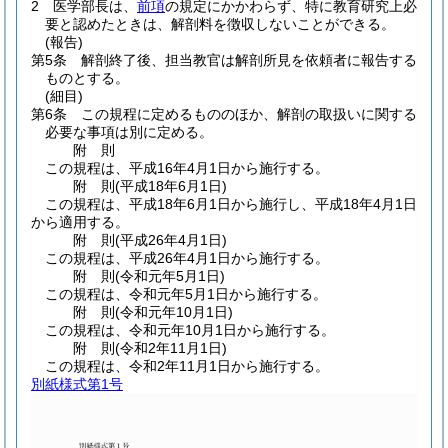
2
医学部長は、
前項
の規定にかかわらず、特に教育研究上必
要と認めたときは、解剖料を徴収しないことができる。
(報告)
第5条
解剖終了後、担当教官は解剖所見を依頼者に報告する
ものとする。
(細目)
第6条
この規程に定めるもののほか、解剖の取扱いに関する
必要な事項は別に定める。
附
則
この規程は、平成16年4月1日から施行する。
附
則
(平成18年6月1日
)
この規程は、平成18年6月1日から施行し、平成18年4月1日
から適用する。
附
則
(平成26年4月1日
)
この規程は、平成26年4月1日から施行する。
附
則
(令和元年5月1日
)
この規程は、令和元年5月1日から施行する。
附
則
(令和元年10月1日
)
この規程は、令和元年10月1日から施行する。
附
則
(令和2年11月1日
)
この規程は、令和2年11月1日から施行する。
別紙様式第1号