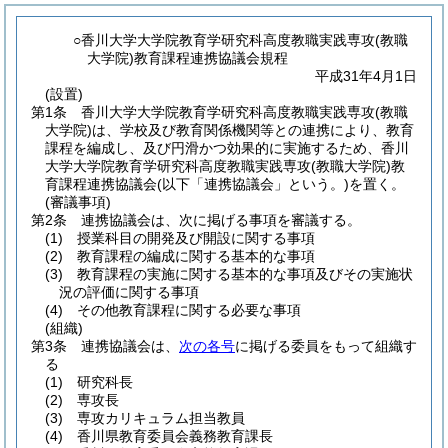
○香川大学大学院教育学研究科高度教職実践専攻(教職
大学院)教育課程連携協議会規程
平成31年4月1日
(設置)
第1条
香川大学大学院教育学研究科高度教職実践専攻
(教職
大学院)
は、学校及び教育関係機関等との連携により、教育
課程を編成し、及び円滑かつ効果的に実施するため、香川
大学大学院教育学研究科高度教職実践専攻
(教職大学院)
教
育課程連携協議会
(以下「連携協議会」という。)
を置く。
(審議事項)
第2条
連携協議会は、次に掲げる事項を審議する。
(1)
授業科目の開発及び開設に関する事項
(2)
教育課程の編成に関する基本的な事項
(3)
教育課程の実施に関する基本的な事項及びその実施状
況の評価に関する事項
(4)
その他教育課程に関する必要な事項
(組織)
第3条
連携協議会は、
次の各号
に掲げる委員をもって組織す
る
(1)
研究科長
(2)
専攻長
(3)
専攻カリキュラム担当教員
(4)
香川県教育委員会義務教育課長