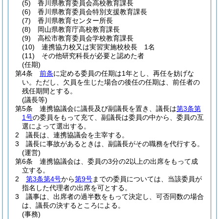
(5)
香川県教育委員会高校教育課長
(6)
香川県教育委員会特別支援教育課長
(7)
香川県教育センター所長
(8)
岡山県教育庁高校教育課長
(9)
高松市教育委員会学校教育課長
(10)
連携協力校又は実習実施校校長 1名
(11)
その他研究科長が必要と認めた者
(任期)
第4条
前条
に定める委員の任期は1年とし、再任を妨げな
い。
ただし、欠員を生じた場合の後任の任期は、前任者の
残任期間とする。
(議長等)
第5条
連携協議会に議長及び副議長を置き、議長は
第3条第
1号
の委員をもって充て、副議長は委員の中から、委員の互
選によって選出する。
2
議長は、連携協議会を主宰する。
3
議長に事故があるときは、副議長がその職務を代行する。
(運営)
第6条
連携協議会は、委員の3分の2以上の出席をもって成
立する。
2
第3条第4号
から
第9号
までの委員については、当該委員が
指名した代理者の出席を可とする。
3
議事は、出席者の過半数をもって決定し、可否同数の場合
は、議長の決するところによる。
(事務)