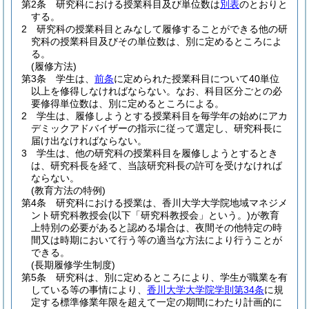
第2条
研究科における授業科目及び単位数は
別表
のとおりと
する。
2
研究科の授業科目とみなして履修することができる他の研
究科の授業科目及びその単位数は、別に定めるところによ
る。
(履修方法)
第3条
学生は、
前条
に定められた授業科目について40単位
以上を修得しなければならない。
なお、科目区分ごとの必
要修得単位数は、別に定めるところによる。
2
学生は、履修しようとする授業科目を毎学年の始めにアカ
デミックアドバイザーの指示に従って選定し、研究科長に
届け出なければならない。
3
学生は、他の研究科の授業科目を履修しようとするとき
は、研究科長を経て、当該研究科長の許可を受けなければ
ならない。
(教育方法の特例)
第4条
研究科における授業は、香川大学大学院地域マネジメ
ント研究科教授会
(以下「研究科教授会」という。)
が教育
上特別の必要があると認める場合は、夜間その他特定の時
間又は時期において行う等の適当な方法により行うことが
できる。
(長期履修学生制度)
第5条
研究科は、別に定めるところにより、学生が職業を有
している等の事情により、
香川大学大学院学則第34条
に規
定する標準修業年限を超えて一定の期間にわたり計画的に