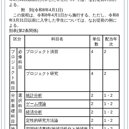
よる。
附
則
(令和8年4月1日
)
この規程は、令和8年4月1日から施行する。
ただし、令和8
年3月31日以前に入学した学生については、なお従前の例に
よる。
別表
(第2条関係)
区分
科目名
単位
配当年
数
次
プ
必
プロジェクト演習
4
2
ロ
修
ジ
科
ェ
目
ク
プロジェクト研究
4
2
ト
科
目
分
選
統計分析
2
1・2
析
択
ゲーム
理論
2
1・2
基
科
礎
目
経済分析
2
1・2
科
定性的研究方法論
2
1・2
目
地
四国経済事情
(地域活性化と地域政
2
1・2