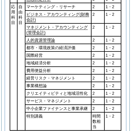
応
自
マーケティング・リサーチ
2
1・2
用
由
ビジネス・アカウンティング
(財務
2
1・2
科
科
会計)
目
目
マネジメント・アカウンティング
2
1・2
(管理会計)
人的資源管理論
2
1・2
都市・環境政策の経済評価
2
1・2
国際経営
2
1・2
地域経済分析
2
1・2
費用便益分析
2
1・2
経営リスク・マネジメント
2
1・2
事業構想論
2
1・2
クリエイティビティと地域活性化
2
1・2
サービス・マネジメント
2
1・2
中小企業ファイナンスと事業承継
2
1・2
特別講義
時間
1・2
数相
当