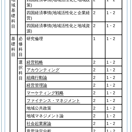
域
策)
基
四国経済事情
(地域活性化と企業経
2
1・2
礎
営)
科
四国経済事情
(地域活性化と地域資
2
1・2
目
源)
基
必
研究倫理
1
1・2
礎
修
科
科
目
目
選
経営戦略
2
1・2
択
アカウンティング
2
1・2
科
組織行動論
2
1・2
目
経営管理論
2
1・2
マーケティング
戦略
2
1・2
ファイナンス
・マネジメント
2
1・2
地域公共政策
2
1・2
地域マネジメント論
2
1・2
社会起業家論
2
1・2
意思決定分析
2
1・2