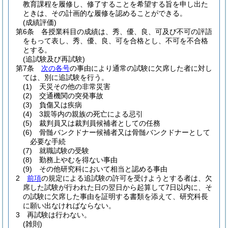
教育課程を履修し、修了することを希望する旨を申し出た
ときは、その計画的な履修を認めることができる。
(成績評価)
第6条
各授業科目の成績は、秀、優、良、可及び不可の評語
をもって表し、秀、優、良、可を合格とし、不可を不合格
とする。
(追試験及び再試験)
第7条
次の各号
の事由により通常の試験に欠席した者に対し
ては、別に追試験を行う。
(1)
天災その他の非常災害
(2)
交通機関の突発事故
(3)
負傷又は疾病
(4)
3親等内の親族の死亡による忌引
(5)
裁判員又は裁判員候補者としての任務
(6)
骨髄バンクドナー候補者又は骨髄バンクドナーとして
必要な手続
(7)
就職試験の受験
(8)
勤務上やむを得ない事由
(9)
その他研究科において相当と認める事由
2
前項
の規定による追試験の許可を受けようとする者は、欠
席した試験が行われた日の翌日から起算して7日以内に、そ
の試験に欠席した事由を証明する書類を添えて、研究科長
に願い出なければならない。
3
再試験は行わない。
(雑則)