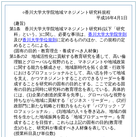
○香川大学大学院地域マネジメント研究科規程
平成16年4月1日
(趣旨)
第1条
香川大学大学院地域マネジメント研究科
(以下「研究
科」という。)
に関し、必要な事項は、
香川大学大学院学則
及び
香川大学学位規則
に定めるもののほか、この規程の定
めるところによる。
(固有の目的・教育理念・養成すべき人材像)
第1条の2
地域活性化に貢献する教育研究を通して、高い倫
理観とグローバルな視野のもと、マネジメントや地域政策
に関する能力を醸成させ、地域新時代を拓く企業・行政等
におけるプロフェッショナルとして、高い志を持って地域
を支え、かつマネジメントすることのできるリーダーを養
成することを研究科の固有の目的とする。
ここで定める固
有の目的は同時に研究科の教育理念を表している。
具体的
には、
(1)
企業の創造的変革を先導し、グローバルな視野を
持ちながら地域に貢献する「ビジネス・リーダー」、
(2)
行
政部門に新たな戦略と行動力をもたらす「パブリック・プ
ロフェッショナル」、
(3)
地域の人々を巻き込み、地域の個
性を生かした地域振興を図る「地域プロデューサー」を育
成することを目指す。
これらは上記の固有の目的
(教育理
念)
のもと、研究科が養成すべき人材像を表している。
(授業科目及び単位数)