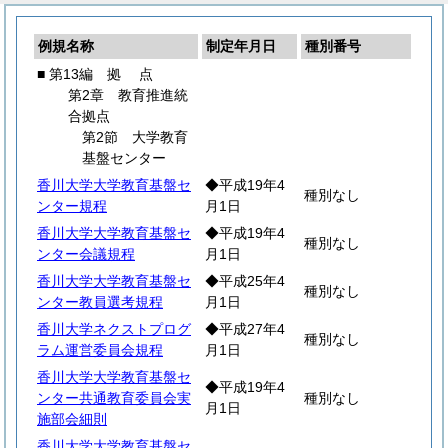
例規名称
制定年月日
種別番号
■ 第13編
拠
点
第2章 教育推進統
合拠点
第2節 大学教育
基盤センター
香川大学大学教育基盤セ
◆平成19年4
種別なし
ンター規程
月1日
香川大学大学教育基盤セ
◆平成19年4
種別なし
ンター会議規程
月1日
香川大学大学教育基盤セ
◆平成25年4
種別なし
ンター教員選考規程
月1日
香川大学ネクストプログ
◆平成27年4
種別なし
ラム運営委員会規程
月1日
香川大学大学教育基盤セ
◆平成19年4
ンター共通教育委員会実
種別なし
月1日
施部会細則
香川大学大学教育基盤セ