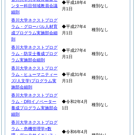
◆平成18年4
ンター科目領域教員会議
種別なし
月1日
細則
香川大学ネクストプログ
ラム・グローバル人材育
◆平成27年4
種別なし
成プログラム実施部会細
月1日
則
香川大学ネクストプログ
◆平成27年4
ラム・防災士養成プログ
種別なし
月1日
ラム実施部会細則
香川大学ネクストプログ
ラム・ヒューマニティー
◆平成31年4
種別なし
ズ(人文学)プログラム実
月1日
施部会細則
香川大学ネクストプログ
ラム・DRIイノベーター
◆令和2年4月
種別なし
養成プログラム実施部会
1日
細則
香川大学ネクストプログ
ラム・危機管理学×数
◆令和6年4月