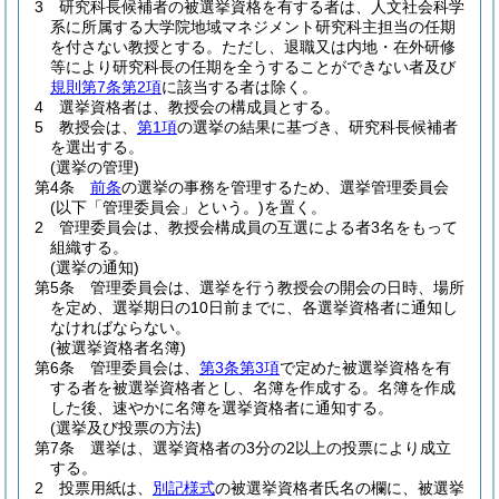
3
研究科長候補者の被選挙資格を有する者は、人文社会科学
系に所属する大学院地域マネジメント研究科主担当の任期
を付さない教授とする。
ただし、退職又は内地・在外研修
等により研究科長の任期を全うすることができない者及び
規則第7条第2項
に該当する者は除く。
4
選挙資格者は、教授会の構成員とする。
5
教授会は、
第1項
の選挙の結果に基づき、研究科長候補者
を選出する。
(選挙の管理)
第4条
前条
の選挙の事務を管理するため、選挙管理委員会
(以下「管理委員会」という。)
を置く。
2
管理委員会は、教授会構成員の互選による者3名をもって
組織する。
(選挙の通知)
第5条
管理委員会は、選挙を行う教授会の開会の日時、場所
を定め、選挙期日の10日前までに、各選挙資格者に通知し
なければならない。
(被選挙資格者名簿)
第6条
管理委員会は、
第3条第3項
で定めた被選挙資格を有
する者を被選挙資格者とし、名簿を作成する。
名簿を作成
した後、速やかに名簿を選挙資格者に通知する。
(選挙及び投票の方法)
第7条
選挙は、選挙資格者の3分の2以上の投票により成立
する。
2
投票用紙は、
別記様式
の被選挙資格者氏名の欄に、被選挙