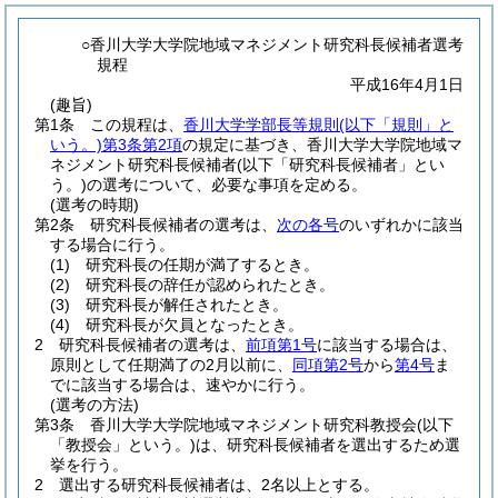
○香川大学大学院地域マネジメント研究科長候補者選考
規程
平成16年4月1日
(趣旨)
第1条
この規程は、
香川大学学部長等規則
(以下「規則」と
いう。)
第3条第2項
の規定に基づき、香川大学大学院地域マ
ネジメント研究科長候補者
(以下「研究科長候補者」とい
う。)
の選考について、必要な事項を定める。
(選考の時期)
第2条
研究科長候補者の選考は、
次の各号
のいずれかに該当
する場合に行う。
(1)
研究科長の任期が満了するとき。
(2)
研究科長の辞任が認められたとき。
(3)
研究科長が解任されたとき。
(4)
研究科長が欠員となったとき。
2
研究科長候補者の選考は、
前項第1号
に該当する場合は、
原則として任期満了の2月以前に、
同項第2号
から
第4号
ま
でに該当する場合は、速やかに行う。
(選考の方法)
第3条
香川大学大学院地域マネジメント研究科教授会
(以下
「教授会」という。)
は、研究科長候補者を選出するため選
挙を行う。
2
選出する研究科長候補者は、2名以上とする。