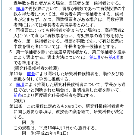
過半数を得た者がある場合、当該者を第一候補者とする。
3
前項
の再投票において、得票が同数であって有効投票の半
数を得た者については、年長者を第一候補者とする。
候補
者が定まらず、かつ、同数得票者がある場合は、同数得票
者間においては年長者を高得票者とみなす。
4
再投票によっても候補者が定まらない場合は、高得票者2
人について直ちに再投票を行い、有効投票の過半数を得た
者を、第一候補者とする。
得票が同数であって有効投票の
半数を得た者については、年長者を第一候補者とする。
5
第一候補者を除いた被選挙資格者から、第二候補者を投票
により選出する。
選出方法については、
第1項
から
第4項
ま
でを準用する。
(研究科長候補者の推薦)
第11条
前条
により選出した研究科長候補者を、順位及び得
票数を付して学長に推薦する。
2
前項
により推薦した研究科長候補者について、学長から適
任でないと判断された場合は、当初推薦した者を除いて、
前条
により再度研究科長候補者を選出する。
(雑則)
第12条
この規程に定めるもののほか、研究科長候補者選考
に関し必要な事項は、教授会の議を経て、研究科長が決定
する。
附
則
この規程は、平成16年4月1日から施行する。
附
則
(平成23年4月1日
)