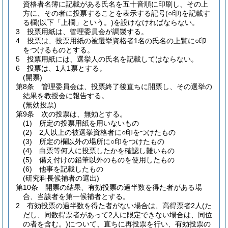
資格者名簿に記載がある氏名を五十音順に印刷し、その上
方に、その者に投票することを表示する記号
(○印)
を記載す
る欄
(以下「上欄」という。)
を設けなければならない。
3
投票用紙は、管理委員会が調製する。
4
投票は、投票用紙の被選挙資格者1名の氏名の上覧に○印
をつけるものとする。
5
投票用紙には、選挙人の氏名を記載してはならない。
6
投票は、1人1票とする。
(開票)
第8条
管理委員会は、投票終了後直ちに開票し、その選挙の
結果を教授会に報告する。
(無効投票)
第9条
次の投票は、無効とする。
(1)
所定の投票用紙を用いないもの
(2)
2人以上の被選挙資格者に○印をつけたもの
(3)
所定の欄以外の場所に○印をつけたもの
(4)
白票等何人に投票したかを確認し難いもの
(5)
備え付けの鉛筆以外のものを使用したもの
(6)
他事を記載したもの
(研究科長候補者の選出)
第10条
開票の結果、有効投票の過半数を得た者がある場
合、当該者を第一候補者とする。
2
有効投票の過半数を得た者がない場合は、高得票者2人
(た
だし、同数得票者があって2人に限定できない場合は、同位
の者を含む。)
について、直ちに再投票を行い、有効投票の