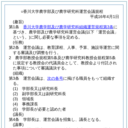
○香川大学農学部及び農学研究科運営会議規程
平成16年4月1日
(趣旨)
第1条
香川大学農学部及び農学研究科組織運営規程第3条
に
基づき、農学部及び農学研究科運営会議
(以下「運営会議」
という。)
に関し必要な事項を定める。
(任務)
第2条
運営会議は、教育課程、人事、予算、施設等運営に関
する審議及び調整を行う。
2
農学部教授会規程第5条及び農学研究科教授会規程第5条
に規定する教授会の代議員会として、教授会より付託され
た事項について審議議決する。
(組織)
第3条
運営会議は、
次の各号
に掲げる職員をもって組織す
る。
(1)
学部長又は研究科長
(2)
副学部長又は副研究科長
(3)
領域長
(4)
事務課長
(5)
学部長が必要と認めた者
(議長)
第4条
学部長は、運営会議を招集し、議長となる。
(議事)