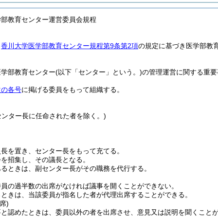
学部教育センター運営委員会規程
、
香川大学医学部教育センター規程第9条第2項
の規定に基づき医学部教
医学部教育センター
(以下「センター」という。)
の管理運営に関する重要
次の各号
に掲げる委員をもって組織する。
センター長に任命された者を除く。)
員長を置き、センター長をもって充てる。
会を招集し、その議長となる。
あるときは、副センター長がその職務を代行する。
委員の過半数の出席がなければ議事を開くことができない。
るときは、当該委員が指名した者が代理出席することができる。
席)
要と認めたときは、委員以外の者を出席させ、意見又は説明を聞くこと