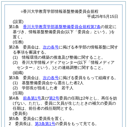
○香川大学教育学部情報基盤整備委員会規程
平成25年5月15日
(設置)
第1条
香川大学教育学部基盤整備委員会規程第7条
の規定に
基づき、情報基盤整備委員会
(以下「委員会」という。)
を
置く。
(任務)
第2条
委員会は、
次の各号
に掲げる本学部の情報基盤に関す
る事項を審議する。
(1)
情報環境の構築の推進及び整備に関すること。
(2)
香川大学情報メディアセンター
(以下「情報メディア
センター」という。)
との連絡調整に関すること。
(組織)
第3条
委員会は、
次の各号
に掲げる委員をもって組織する。
(1)
基盤整備委員会から選出した者2人
(2)
学部長が指名した者 若干人
(任期)
第4条
前条第1号
及び
第2号
委員の任期は2年とし、再任を妨
げない。
ただし、委員に欠員が生じたときの補欠の委員の
任期は、前任者の残任期間とする。
(委員長)
第5条
委員会に委員長を置く。
2
委員長は、
第3条第1号
の委員をもって充てる。