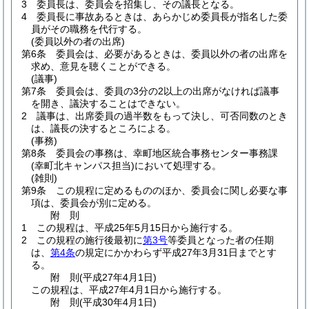
3
委員長は、委員会を招集し、その議長となる。
4
委員長に事故あるときは、あらかじめ委員長が指名した委
員がその職務を代行する。
(委員以外の者の出席)
第6条
委員会は、必要があるときは、委員以外の者の出席を
求め、意見を聴くことができる。
(議事)
第7条
委員会は、委員の3分の2以上の出席がなければ議事
を開き、議決することはできない。
2
議事は、出席委員の過半数をもって決し、可否同数のとき
は、議長の決するところによる。
(事務)
第8条
委員会の事務は、幸町地区統合事務センター事務課
(幸町北キャンパス担当)
において処理する。
(雑則)
第9条
この規程に定めるもののほか、委員会に関し必要な事
項は、委員会が別に定める。
附
則
1
この規程は、平成25年5月15日から施行する。
2
この規程の施行後最初に
第3号
等委員となった者の任期
は、
第4条
の規定にかかわらず平成27年3月31日までとす
る。
附
則
(平成27年4月1日
)
この規程は、平成27年4月1日から施行する。
附
則
(平成30年4月1日
)