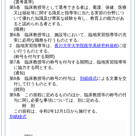
(選考基準)
第5条
臨床教授等として選考できる者は、看護、保健、医療
又は福祉等に関する識見と指導等に当たる実習の分野につ
いて優れた知識及び豊富な経験を有し、教育上の能力があ
ると認められる者とする。
(職務)
第6条
臨床教授等は、施設等において、臨地実習指導等の充
実に必用な職務を行うものとする。
2
臨地実習指導等は、
香川大学大学院医学系研究科規程
に従
い行うものとする。
(称号を付与する期間)
第7条
臨床教授等の称号を付与する期間は、臨地実習指導等
に協力する間とする。
(通知)
第8条
臨床教授等の称号の付与は、
別紙様式
による文書を交
付して行うものとする。
(雑則)
第9条
この規程に定めるもののほか、臨床教授等の称号の付
与に関し必要な事項については、別に定める。
附
則
この規程は、令和2年12月1日から施行する。
別紙様式