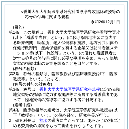
○香川大学大学院医学系研究科看護学専攻臨床教授等の
称号の付与に関する規程
令和2年12月1日
(目的)
第1条
この規程は、香川大学大学院医学系研究科看護学専攻
(以下「看護学専攻」という。)
における臨地実習に協力す
る医療機関、助産所、老人保健福祉施設、地方公共団体の
保健行政部門、産業保健師を有する企業又は訪問看護ステ
ーション等
(以下「施設等」という。)
の優れた看護職者に
対する称号の付与等に関し必要な事項を定め、もって臨地
実習の指導体制の充実を図ることを目的とする。
(称号の種類)
第2条
称号の種類は、臨床教授及び臨床准教授
(以下「臨床
教授等」という。)
とする。
(称号の付与の対象者)
第3条
称号は、
香川大学大学院医学系研究科規程
に定める臨
地実習等の指導に協力する施設等に所属する看護職者であ
って、臨地実習の指導等に協力する者に付与する。
(選考手続)
第4条
臨床教授等の選考は、大学院医学系研究科教授会
(以
下「教授会」という。)
の議を経て、研究科長が行う。
2
研究科長は、
前項
の選考に当たっては、あらかじめ別に定
める委員会の原案をもって審査を行うものとする。