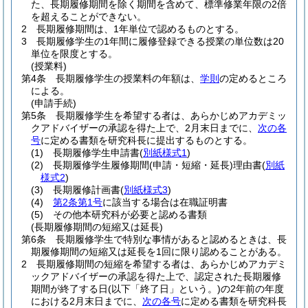
た、長期履修期間を除く期間を含めて、標準修業年限の2倍
を超えることができない。
2
長期履修期間は、1年単位で認めるものとする。
3
長期履修学生の1年間に履修登録できる授業の単位数は20
単位を限度とする。
(授業料)
第4条
長期履修学生の授業料の年額は、
学則
の定めるところ
による。
(申請手続)
第5条
長期履修学生を希望する者は、あらかじめアカデミッ
クアドバイザーの承認を得た上で、2月末日までに、
次の各
号
に定める書類を研究科長に提出するものとする。
(1)
長期履修学生申請書
(
別紙様式1
)
(2)
長期履修学生履修期間
(申請・短縮・延長)
理由書
(
別紙
様式2
)
(3)
長期履修計画書
(
別紙様式3
)
(4)
第2条第1号
に該当する場合は在職証明書
(5)
その他本研究科が必要と認める書類
(長期履修期間の短縮又は延長)
第6条
長期履修学生で特別な事情があると認めるときは、長
期履修期間の短縮又は延長を1回に限り認めることがある。
2
長期履修期間の短縮を希望する者は、あらかじめアカデミ
ックアドバイザーの承認を得た上で、認定された長期履修
期間が終了する日
(以下「終了日」という。)
の2年前の年度
における2月末日までに、
次の各号
に定める書類を研究科長