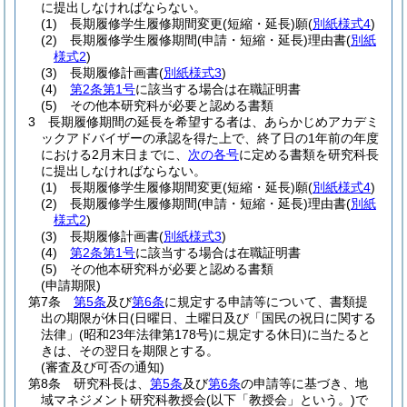
に提出しなければならない。
(1)
長期履修学生履修期間変更
(短縮・延長)
願
(
別紙様式4
)
(2)
長期履修学生履修期間
(申請・短縮・延長)
理由書
(
別紙
様式2
)
(3)
長期履修計画書
(
別紙様式3
)
(4)
第2条第1号
に該当する場合は在職証明書
(5)
その他本研究科が必要と認める書類
3
長期履修期間の延長を希望する者は、あらかじめアカデミ
ックアドバイザーの承認を得た上で、終了日の1年前の年度
における2月末日までに、
次の各号
に定める書類を研究科長
に提出しなければならない。
(1)
長期履修学生履修期間変更
(短縮・延長)
願
(
別紙様式4
)
(2)
長期履修学生履修期間
(申請・短縮・延長)
理由書
(
別紙
様式2
)
(3)
長期履修計画書
(
別紙様式3
)
(4)
第2条第1号
に該当する場合は在職証明書
(5)
その他本研究科が必要と認める書類
(申請期限)
第7条
第5条
及び
第6条
に規定する申請等について、書類提
出の期限が休日
(日曜日、土曜日及び「国民の祝日に関する
法律」
(昭和23年法律第178号)
に規定する休日)
に当たると
きは、その翌日を期限とする。
(審査及び可否の通知)
第8条
研究科長は、
第5条
及び
第6条
の申請等に基づき、地
域マネジメント研究科教授会
(以下「教授会」という。)
で