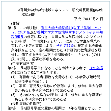
○香川大学大学院地域マネジメント研究科長期履修学生
取扱細則
平成17年12月21日
(趣旨)
第1条
この細則は、
香川大学大学院学則
(以下「学則」とい
う。)
第34条
及び
香川大学大学院地域マネジメント研究科規
程第5条
の規定に基づき、香川大学大学院地域マネジメント
研究科
(以下「本研究科」という。)
における学生が職業を
有している等の事情により、
学則第17条
に規定する標準修
業年限を超えて一定の期間にわたり計画的に教育課程を履
修し、修了する学生
(以下「長期履修学生」という。)
の取
扱いに関し、必要な事項を定める。
(申請有資格者)
第2条
長期履修学生になることを申請できる者は、
次の各号
の1に該当する1年次生とする。
(1)
有職者である者
(職務を免除されている者及び短時間
勤務従事者を除く。)
(2)
家事、育児及び親族の介護等により、修学に重大な影
響があると本研究科において認めた者
(3)
その他やむを得ない理由により、修学に重大な影響が
あると本研究科において認めた者
(長期履修の期間等)
第3条
長期履修学生の履修の期間は、4年を限度とする。
ま