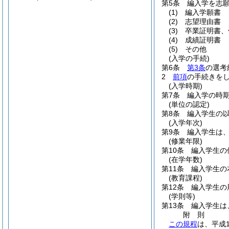
第5条
編入学を志
(1)
編入学願書
(2)
志望理由書
(3)
卒業証明書、
(4)
成績証明書
(5)
その他
(入学の手続)
第6条
第3条
の選考
2
前項
の手続きを
(入学時期)
第7条
編入学の時
(単位の認定)
第8条
編入学生の
(入学年次)
第9条
編入学生は
(修業年限)
第10条
編入学生の
(在学年数)
第11条
編入学生の
(教育課程)
第12条
編入学生の
(学則等)
第13条
編入学生は
附
則
この規程
は、平成