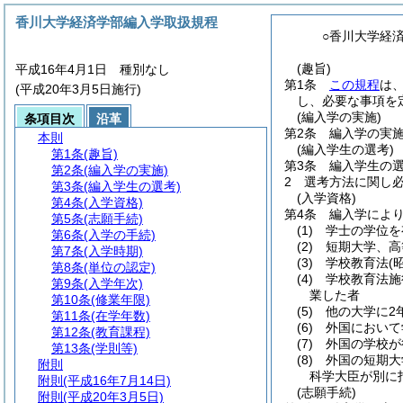
香川大学経済学部編入学取扱規程
○香川大学経
(趣旨)
平成16年4月1日 種別なし
第1条
この規程
は
(平成20年3月5日施行)
し、必要な事項を
(編入学の実施)
条項目次
沿革
第2条
編入学の実
本則
(編入学生の選考)
第1条
(趣旨)
第3条
編入学生の
第2条
(編入学の実施)
2
選考方法に関し
第3条
(編入学生の選考)
(入学資格)
第4条
(入学資格)
第4条
編入学によ
第5条
(志願手続)
(1)
学士の学位を
第6条
(入学の手続)
(2)
短期大学、高
第7条
(入学時期)
(3)
学校教育法
(
第8条
(単位の認定)
(4)
学校教育法施
第9条
(入学年次)
業した者
第10条
(修業年限)
(5)
他の大学に2
第11条
(在学年数)
(6)
外国において
第12条
(教育課程)
(7)
外国の学校が
第13条
(学則等)
(8)
外国の短期大
附則
科学大臣が別に
附則
(平成16年7月14日)
(志願手続)
附則
(平成20年3月5日)