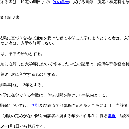
願する者は、所定の期日までに
次の各号
に掲げる書類に所定の検定料を
修了証明書
結果に基づき合格の通知を受けた者で本学に入学しようとする者は、入
しない者は、入学を許可しない。
期は、学年の始めとする。
以前に在籍した大学等において修得した単位の認定は、経済学部教務委
、第3年次に入学するものとする。
修業年限は、2年とする。
本学に在学できる年数は、休学期間を除き、6年以内とする。
履修については、
学則
及び経済学部規程の定めるところにより、当該者
、別段の定めがない限り当該者の属する年次の在学生に係る
学則
、経済
16年4月1日から施行する。