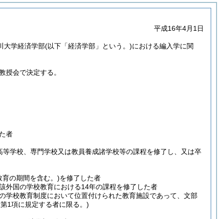
平成16年4月1日
川大学経済学部
(以下「経済学部」という。)
における編入学に関
教授会で決定する。
た者
高等学校、専門学校又は教員養成諸学校等の課程を修了し、又は卒
教育の期間を含む。)
を修了した者
該外国の学校教育における14年の課程を修了した者
の学校教育制度において位置付けられた教育施設であって、文部
条第1項に規定する者に限る。)