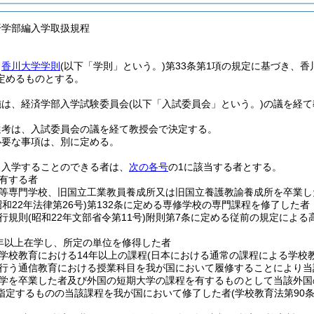
済学部編入学取扱規程
、
香川大学学則
(以下「学則」という。)
第33条第1項の規定に基づき、香
定めるものとする。
施は、経済学部入学試験委員会
(以下「入試委員会」という。)
の議を経て
選考は、入試委員会の議を経て教授会で決定する。
必要な事項は、別に定める。
り入学することのできる者は、
次の各号
の1に該当する者とする。
有する者
等専門学校、旧国立工業教員養成所又は旧国立養護教諭養成所を卒業し
昭和22年法律第26号)
第132条に定める専修学校の専門課程を修了した者
行規則
(昭和22年文部省令第11号)
附則第7条に定める従前の規定による
年以上在学し、所定の単位を修得した者
学校教育における14年以上の課程
(日本における通常の課程による学校
行う通信教育における授業科目を我が国において履修することにより当
学を卒業した者及び外国の短期大学の課程を有するものとして当該外国
指定するものの当該課程を我が国において修了した者
(学校教育法第90