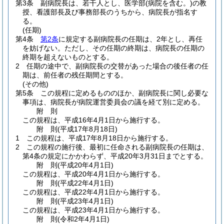
第3条
副病院長は、若干人とし、医学部
(病院を含む。)
の教
授、看護部長及び事務部長のうちから、病院長が指名す
る。
(任期)
第4条
第2条
に規定する副病院長の任期は、2年とし、再任
を妨げない。
ただし、その任期の終期は、病院長の任期の
終期を超えないものとする。
2
任期の途中で、副病院長の交替があった場合の後任者の任
期は、前任者の残任期間とする。
(その他)
第5条
この規程に定めるもののほか、副病院長に関し必要な
事項は、病院長が病院運営委員会の議を経て別に定める。
附
則
この規程は、平成16年4月1日から施行する。
附
則
(平成17年8月18日
)
1
この規程は、平成17年8月18日から施行する。
2
この規程の施行後、最初に任命される副病院長の任期は、
第4条の規定にかかわらず、平成20年3月31日までとする。
附
則
(平成20年4月1日
)
この規程は、平成20年4月1日から施行する。
附
則
(平成22年4月1日
)
この規程は、平成22年4月1日から施行する。
附
則
(平成23年4月1日
)
この規程は、平成23年4月1日から施行する。
附
則
(令和2年4月1日
)