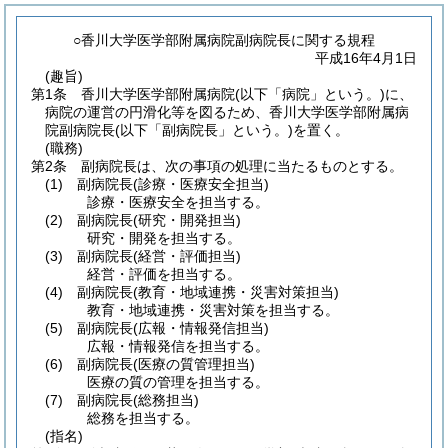
○香川大学医学部附属病院副病院長に関する規程
平成16年4月1日
(趣旨)
第1条
香川大学医学部附属病院
(以下「病院」という。)
に、
病院の運営の円滑化等を図るため、香川大学医学部附属病
院副病院長
(以下「副病院長」という。)
を置く。
(職務)
第2条
副病院長は、次の事項の処理に当たるものとする。
(1)
副病院長
(診療・医療安全担当)
診療・医療安全を担当する。
(2)
副病院長
(研究・開発担当)
研究・開発を担当する。
(3)
副病院長
(経営・評価担当)
経営・評価を担当する。
(4)
副病院長
(教育・地域連携・災害対策担当)
教育・地域連携・災害対策を担当する。
(5)
副病院長
(広報・情報発信担当)
広報・情報発信を担当する。
(6)
副病院長
(医療の質管理担当)
医療の質の管理を担当する。
(7)
副病院長
(総務担当)
総務を担当する。
(指名)