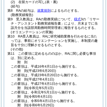
(2)
在留カードの写し
(表・裏)
(給与)
第8 RAの給与は、
就業規則
によるものとする。
(勤務実績報告)
第9 受入教員は、RAの勤務実績について、
様式
3の「リサー
チ・アシスタント勤務実績報告書」により、月末までに当
該月分を当該部局勤務時間管理者に報告するものとする。
(オリエンテーションの実施)
第10 RA受入教員は、RAに研究補助業務を行わせるに当た
っては、事前にオリエンテーションを実施し、本制度の趣
旨を十分に理解させるものとする。
(その他)
第11 この要項に定めるもののほか、RAに関し必要な事項
は、別に定める。
附
則
この要項は、平成16年4月1日から施行する。
附
則
(平成23年6月20日
)
この要項は、平成23年6月20日から施行する。
附
則
(平成27年4月1日
)
この要項は、平成27年4月1日から施行する。
附
則
(令和元年5月1日
)
この要項は、令和元年5月1日から施行する。
附
則
(令和5年4月1日
)
この要項は、令和5年4月1日から施行する。
附
則
(令和6年5月29日
)