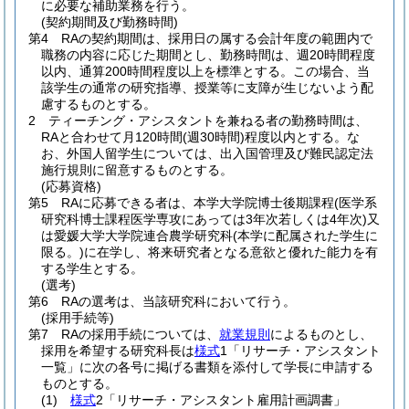
に必要な補助業務を行う。
(契約期間及び勤務時間)
第4 RAの契約期間は、採用日の属する会計年度の範囲内で
職務の内容に応じた期間とし、勤務時間は、週20時間程度
以内、通算200時間程度以上を標準とする。この場合、当
該学生の通常の研究指導、授業等に支障が生じないよう配
慮するものとする。
2 ティーチング・アシスタントを兼ねる者の勤務時間は、
RAと合わせて月120時間
(週30時間)
程度以内とする。な
お、外国人留学生については、出入国管理及び難民認定法
施行規則に留意するものとする。
(応募資格)
第5 RAに応募できる者は、本学大学院博士後期課程
(医学系
研究科博士課程医学専攻にあっては3年次若しくは4年次)
又
は愛媛大学大学院連合農学研究科
(本学に配属された学生に
限る。)
に在学し、将来研究者となる意欲と優れた能力を有
する学生とする。
(選考)
第6 RAの選考は、当該研究科において行う。
(採用手続等)
第7 RAの採用手続については、
就業規則
によるものとし、
採用を希望する研究科長は
様式
1「リサーチ・アシスタント
一覧」に次の各号に掲げる書類を添付して学長に申請する
ものとする。
(1)
様式
2「リサーチ・アシスタント雇用計画調書」