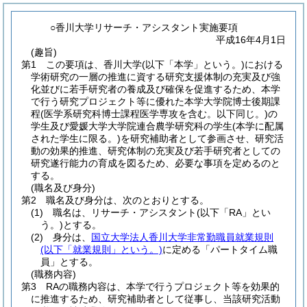
○香川大学リサーチ・アシスタント実施要項
平成16年4月1日
(趣旨)
第1 この要項は、香川大学
(以下「本学」という。)
における
学術研究の一層の推進に資する研究支援体制の充実及び強
化並びに若手研究者の養成及び確保を促進するため、本学
で行う研究プロジェクト等に優れた本学大学院博士後期課
程
(医学系研究科博士課程医学専攻を含む。以下同じ。)
の
学生及び愛媛大学大学院連合農学研究科の学生
(本学に配属
された学生に限る。)
を研究補助者として参画させ、研究活
動の効果的推進、研究体制の充実及び若手研究者としての
研究遂行能力の育成を図るため、必要な事項を定めるのと
する。
(職名及び身分)
第2 職名及び身分は、次のとおりとする。
(1)
職名は、リサーチ・アシスタント
(以下「RA」とい
う。)
とする。
(2)
身分は、
国立大学法人香川大学非常勤職員就業規則
(以下「就業規則」という。)
に定める「パートタイム職
員」とする。
(職務内容)
第3 RAの職務内容は、本学で行うプロジェクト等を効果的
に推進するため、研究補助者として従事し、当該研究活動