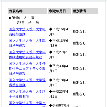
例規名称
制定年月日
種別番号
■ 第4編
人
事
第3章
給
与
国立大学法人香川大学職
◆平成16年4
種別なし
員給与規則
月1日
国立大学法人香川大学職
◆平成16年6
種別なし
員給与規程
月3日
国立大学法人香川大学年
◆平成27年1
種別なし
俸制適用職員給与規程
月1日
国立大学法人香川大学任
◆平成30年4
期付テニュアトラック教
種別なし
月1日
員給与規程
国立大学法人香川大学退
◆平成18年4
種別なし
職手当規則
月1日
国立大学法人香川大学諸
◆平成23年4
種別なし
手当取扱要項
月1日
国立大学法人香川大学ク
◆令和6年8月