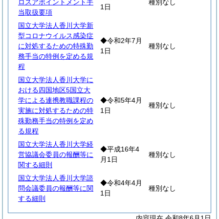
ロスアポイントメント手
種別なし
1日
当取扱要項
国立大学法人香川大学新
型コロナウイルス感染症
◆令和2年7月
に対処するための特殊勤
種別なし
1日
務手当の特例を定める規
程
国立大学法人香川大学に
おける四国地区5国立大
学による連携教職課程の
◆令和5年4月
種別なし
実施に対処するための特
1日
殊勤務手当の特例を定め
る規程
国立大学法人香川大学経
◆平成16年4
営協議会委員の報酬等に
種別なし
月1日
関する細則
国立大学法人香川大学諮
◆令和4年4月
問会議委員の報酬等に関
種別なし
1日
する細則
内容現在 令和8年6月1日