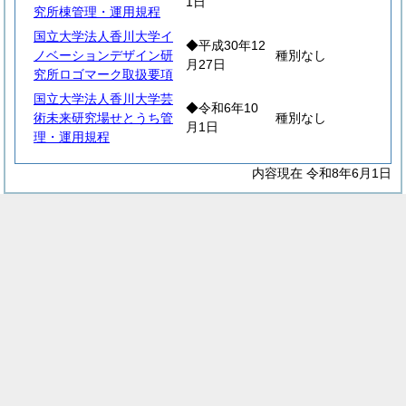
1日
究所棟管理・運用規程
国立大学法人香川大学イ
◆平成30年12
ノベーションデザイン研
種別なし
月27日
究所ロゴマーク取扱要項
国立大学法人香川大学芸
◆令和6年10
術未来研究場せとうち管
種別なし
月1日
理・運用規程
内容現在 令和8年6月1日