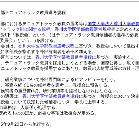
学部テニュアトラック教員選考規程
学部におけるテニュアトラック教員の選考等は
国立大学法人香川大学教
アトラック制に関する規程
、
香川大学医学部教員選考規程
等に定めるも
会
(以下「教授会」という。)
はテニュアトラック教員候補者の選考の必要
考委員会」という。)
を設ける。
の委員は、
香川大学医学部教員選考規程
に基づき、教授会において選出
員に学部長が指名する外部有識者を若干名加える。
の運営については、
香川大学医学部教員選考規程
に基づき、実施する。
は、テニュアトラック教員を採用しようとする場合、国際公募し、広く
テニュアトラック教員を採用するにあたり、教員の人材育成等の方針・
は、研究業績について外部専門家によるピアレビューを行う。
は、審査を経て1名の候補者を選考し、教授会に報告する。
、侯補者の履歴書
(写)
、研究業績等を提出しなければならない。
格の適否は、
香川大学医学部教員選考規程
に基づき、教授会において決
教授会において決定した候補者につき、学長に上申する。
の事務は、人事係が処理する。
定めるもののほか、必要な事項は教授会が定める。
5年9月20日から施行する。