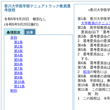
香川大学医学部テニュアトラック教員選
考規程
○香川大学医
第1条
香川大学医
令和5年9月20日 種別なし
大学教員のテニュ
(令和5年9月20日施行)
第2条
医学部教授
委員会
(以下「選
条項目次
沿革
第3条
選考委員会
本則
2
選考委員会の委
第1条
第4条
選考委員会
第2条
第5条
選考委員会
第3条
2
選考委員会は、
第4条
する。
第5条
第6条
選考委員会
第6条
第7条
選考委員会
第7条
2
前項
の報告には
第8条
第8条
候補者の資
第9条
第9条
学部長は、
第10条
第10条
選考委員会
第11条
第11条
この規程に
附則
附
則
1
この規程は、令和