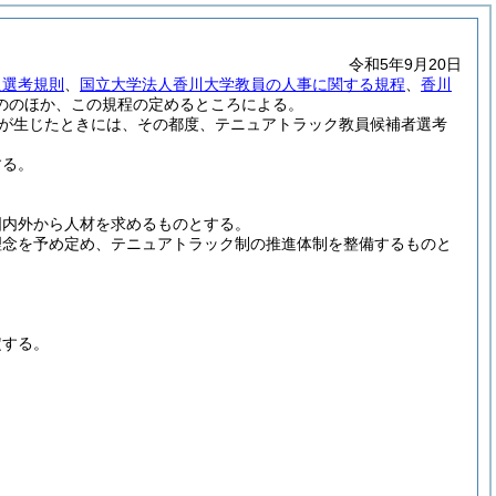
令和5年9月20日
員選考規則
、
国立大学法人香川大学教員の人事に関する規程
、
香川
ののほか、この規程の定めるところによる。
が生じたときには、その都度、テニュアトラック教員候補者選考
する。
国内外から人材を求めるものとする。
理念を予め定め、テニュアトラック制の推進体制を整備するものと
定する。