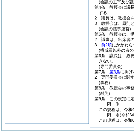
(会議の主宰及び議
第4条
教授会に議
する。
2
議長は、教授会
3
教授会は、原則
(会議の議事運営)
第5条
教授会は、構
2
議事は、出席者
3
前2項
にかかわら
(構成員以外の者の
第6条
議長は、必
きない。
(専門委員会)
第7条
第3条
に掲げ
2
専門委員会に関
(事務)
第8条
教授会の事
(雑則)
第9条
この規定に
附
則
この規程は、令和
附
則
(令和6
この規程は、令和