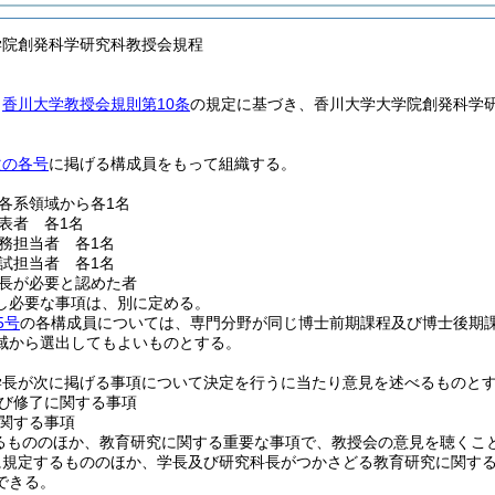
学院創発科学研究科教授会規程
、
香川大学教授会規則第10条
の規定に基づき、香川大学大学院創発科学
。
次の各号
に掲げる構成員をもって組織する。
各系領域から各1名
表者 各1名
務担当者 各1名
試担当者 各1名
長が必要と認めた者
し必要な事項は、別に定める。
5号
の各構成員については、専門分野が同じ博士前期課程及び博士後期
域から選出してもよいものとする。
学長が次に掲げる事項について決定を行うに当たり意見を述べるものと
び修了に関する事項
関する事項
るもののほか、教育研究に関する重要な事項で、教授会の意見を聴くこ
に規定するもののほか、学長及び研究科長がつかさどる教育研究に関す
できる。