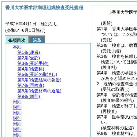
香川大学医学部病理組織検査受託規程
○香川大学医
(趣旨)
平成16年4月1日 種別なし
第1条
香川大学医
(令和6年6月1日施行)
ついては、この規
(受託)
条項目次
沿革
第2条
検査は、教
本則
(受託手続)
第1条
(趣旨)
第3条
検査を依頼
第2条
(受託)
検査については病
第3条
(受託手続)
(検査料)
第4条
(検査料)
第4条
検査の承認
第5条
(受託の取消し)
があると認められ
第6条
(検査結果の報告)
2
既納の検査料金
第7条
(再検査)
(受託の取消し)
第8条
(検査材料の返還)
第5条
委託者が検
第9条
(雑則)
(検査結果の報告)
附則
第6条
検査が終了
附則
(再検査)
附則
第7条
医学部又は
附則
い。
附則
(検査材料の返還)
附則
第8条
検査材料は
附則