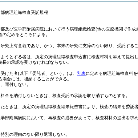
学部病理組織検査受託規程
学部及び医学部附属病院において行う病理組織検査
(他の医療機関で作成
程の定めるところによる。
育研究上有意義であり、かつ、本来の研究に支障のない限り、受託する
しようとする者は、所定の病理組織検査申込書に検査材料を添えて提出
院長の承認を受けなければならない。
を受けた者
(以下「委託者」という。)
は、
別表
に定める病理組織検査料を
る場合には、後納することができる。
は、還付しない。
査料金を納付しないときは、検査受託の承認を取り消すものとする。
したときは、所定の病理組織検査結果報告書により、検査の結果を委託
医学部附属病院において、再検査の必要があって、検査材料の提出を求
、特別の理由のない限り返還しない。