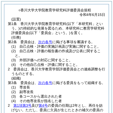
○香川大学大学院教育学研究科評価委員会規程
令和4年6月15日
(設置)
第1条
香川大学大学院教育学研究科
(以下「本研究科」とい
う。)
の持続的な発展を図るため、本研究科に教育学研究科
評価委員会
(以下「委員会」という。)
を置く。
(任務)
第2条
委員会は、
次の各号
に掲げる事項を審議する。
(1)
自己点検・評価の実施計画及び実施に関すること。
(2)
自己点検・評価の報告書の作成及び公表に関するこ
と。
(3)
外部評価への対応に関すること。
(4)
その他自己点検・評価に関すること。
2
委員会は、香川大学教育学部評価委員会との連絡調整を行
うものとする。
(組織)
第3条
委員会は、
次の各号
に掲げる委員をもって組織する。
(1)
専攻長
(2)
副専攻長
(3)
各コースから選出された者
(4)
その他専攻長が指名した者
2
第1項第3号
及び
第4号
の委員の任期は2年とし、再任を妨
げない。
ただし、委員に欠員が生じたときの補欠の委員の