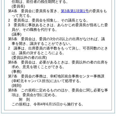
任期は、前任者の残任期間とする。
(委員長)
第4条
委員会に委員長を置き、
第3条第1項第1号
の委員をも
って充てる。
2
委員長は、委員会を招集し、その議長となる。
3
委員長に事故あるときは、あらかじめ委員長が指名した委
員が、その職務を代行する。
(議事)
第5条
委員会は、委員の3分の2以上の出席がなければ、議
事を開き、議決することができない。
2
議事は、出席委員の過半数をもって決し、可否同数のとき
は、議長の決するところによる。
(委員以外の者の出席)
第6条
委員会は、必要があるときは、委員以外の者の出席を
求め、意見を聴くことができる。
(事務)
第7条
委員会の事務は、幸町地区統合事務センター事務課
(幸町北キャンパス担当)
において処理する。
(雑則)
第8条
この規程に定めるもののほか、委員会に関し必要な事
項は、委員会が別に定める。
附
則
この規程は、令和4年6月15日から施行する。