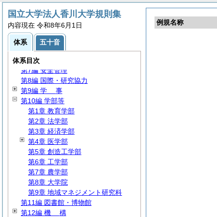
第1編
基
本
国立大学法人香川大学規則集
第2編
運
営
例規名称
内容現在 令和8年6月1日
第3編
総
務
第4編
人
事
体系
五十音
第5編
財
務
第6編
監
査
体系目次
第7編 安全管理
第8編 国際・研究協力
第9編
学
事
第10編 学部等
第1章 教育学部
第2章 法学部
第3章 経済学部
第4章 医学部
第5章 創造工学部
第6章 工学部
第7章 農学部
第8章 大学院
第9章 地域マネジメント研究科
第11編 図書館・博物館
第12編
機
構