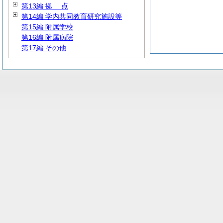
第13編
拠
点
第14編 学内共同教育研究施設等
第15編 附属学校
第16編 附属病院
第17編 その他