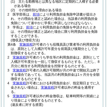
(1)
主たる勤務地とは異なる地区に定期的に入構する必要
がある場合
(2)
その他特別な理由がある場合
2
医学部長は、
前項
により利用負担金免除申請書が提出さ
れ、その理由を適正と認めた場合は、当該者の利用負担金
免除について速やかに学長に申請しなければならない。
3
学長は、
前項
により利用負担金の免除を申請されたとき
は、その理由が適正と認めた場合に限り利用負担金を免除
することができる。
(徴収及び徴収方法)
第4条
実施規程
許可者のうち役職員及び業者等の利用負担金
は、原則として入構許可年度分を前期及び後期分として分
割徴収するものとする。
2
実施規程
許可者のうち学生等の利用負担金は、原則として
入構許可年度分を一括して徴収するものとする。
ただし、8
月分に相当する利用負担金を控除するものとする。
3
実施規程
許可者の入構許可期間が月の中途で開始又は終了
する場合であっても、当該月の利用負担金は1ヶ月分を全額
徴収するものとする。
4
実施規程
許可者における利用負担金が、指定期日までに入
金されない場合は、
実施規程
許可者以外の料金を適用す
る。
5
実施規程
許可者以外の料金徴収は、駐車時間等の実績によ
り現金により徴収するものとする。
(違反者に対する措置)