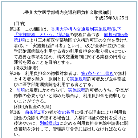
○香川大学医学部構内交通利用負担金取扱細則
平成25年3月25日
(目的)
第1条
この細則は、
香川大学構内交通規制実施規程
(以下
「実施規程」という。)
第7条
の規程に基づき、
同規程第5条
第1項
により三木町医学部地区で入構許可証の交付を受けた
者
(以下「実施規程許可者」という。)
及び医学部並びに医
学部附属病院を利用する者の利用負担金の取り扱いについ
て必要な事項を定め、構内交通規制に関する業務の円滑な
運営を図ることを目的とする。
(徴収対象者)
第2条
利用負担金の徴収対象者は、
第7条ただし書き
で無料
とする者を除き、原則として
実施規程
許可者及び医学部並
びに医学部附属病院を利用する者とする。
2
前項
の規定にかかわらず、
実施規程
許可者のうち、学長が
徴収の必要がないと認めた場合は、利用負担金を徴収しな
いことができる。
(利用負担金の免除)
第3条
前条第1項
の者が
次の各号
に掲げる理由により利用負
担金の免除を希望する場合は、入構許可証の交付を受けた
後速やかに、
別紙様式1
に定める利用負担金免除申請書に関
係書類を添付して、管理課庁舎係に提出しなければならな
い。