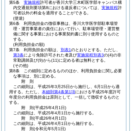
第5条
実施規程
許可者が香川大学三木町医学部キャンパス構
内交通規則要項第8における違反者については、
実施規程
許
可者以外の料金を適用することができる。
(使途)
第6条
利用負担金の徴収事務は、香川大学医学部駐車場管
理・運営事業者の責任において行い、駐車場管理・運営整
備に関する事業における事業契約書に則り使用するものと
する。
(利用負担金の額)
第7条
利用負担金の額は、
別表1
のとおりとする。
ただし、
第3条
により免除許可された者及び
実施規程別表3
の
(4)
の非
常勤講師及び
(9)
から
(11)
に定める者は無料とする。
(その他)
第8条
この細則に定めるもののほか、利用負担金に関し必要
な事項は、別に定める。
附
則
この細則は、平成25年3月25日から施行し、6月1日から適
用する。
ただし、
本細則第4条第1項
における平成25年度許可
年度分の利用負担金は原則として、一括して徴収するものと
する。
附
則
(平成25年4月1日
)
この細則は、平成25年4月1日から施行する。
附
則
(平成26年4月1日
)
この細則は、平成26年4月1日から施行する。
附
則
(令和元年5月1日
)