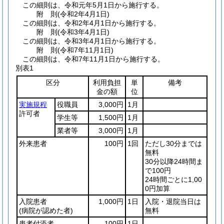
この細則は、令和元年5月1日から施行する。
附
則
(令和2年4月1日
)
この細則は、令和2年4月1日から施行する。
附
則
(令和3年4月1日
)
この細則は、令和3年4月1日から施行する。
附
則
(令和7年11月1日
)
この細則は、令和7年11月1日から施行する。
別表1
区分
利用負担
単
備考
金の額
位
実施規程
役職員
3,000円
1月
許可者
学生等
1,500円
1月
業者等
3,000円
1月
外来患者
100円
1回
ただし30分までは
無料
30分以降24時間ま
で100円
24時間ごとに1,00
0円加算
入院患者
1,000円
1日
入院・退院当日は
(病院が認めた者)
無料
患者付添者
100円
1日