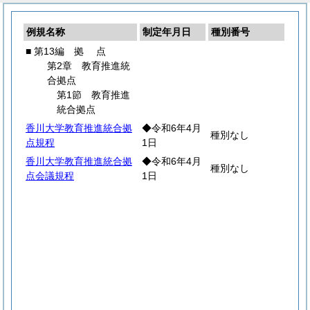
例規名称
制定年月日
種別番号
■ 第13編
拠
点
第2章 教育推進統
合拠点
第1節 教育推進
統合拠点
香川大学教育推進統合拠
◆令和6年4月
種別なし
点規程
1日
香川大学教育推進統合拠
◆令和6年4月
種別なし
点会議規程
1日