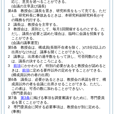
応じ、意見を述べることができる。
(会議の主宰及び議長)
第4条
教授会に議長を置き、研究科長をもって充てる。
ただ
し、研究科長に事故あるときは、本研究科副研究科長がそ
の職務を代行する。
2
議長は、教授会を主宰する。
3
教授会は、原則として、毎月1回開催するものとする。
た
だし、議長が必要と認めた場合は、臨時に会議を招集する
ことができる。
(会議の議事運営)
第5条
教授会は、構成員
(長期不在者を除く。)
の3分2以上の
出席がなければ、議事を開くことができない。
2
議事は、出席者の過半数をもって決し、可否同数のとき
は、議長の決するところによる。
3
前項
にかかわらず、特別の必要があると教授会が認めると
きは、
前項
に定める要件以外の定めをすることができる。
(構成員以外の者の出席)
第6条
議長は、必要があるときは、教授会の承認を得て、構
成員以外の者を会議に出席させることができる。
ただし、
この者は、可否の数に加わることができない。
(専門委員会)
第7条
第3条
に掲げる事項を調査審議するために、専門委員
会を置くことができる。
2
専門委員会に関する必要事項は、教授会が別に定める。
(事務)