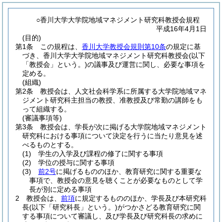
○香川大学大学院地域マネジメント研究科教授会規程
平成16年4月1日
(目的)
第1条
この規程は、
香川大学教授会規則第10条
の規定に基
づき、香川大学大学院地域マネジメント研究科教授会
(以下
「教授会」という。)
の議事及び運営に関し、必要な事項を
定める。
(組織)
第2条
教授会は、人文社会科学系に所属する大学院地域マネ
ジメント研究科主担当の教授、准教授及び常勤の講師をも
って組織する。
(審議事項等)
第3条
教授会は、学長が次に掲げる大学院地域マネジメント
研究科における事項について決定を行うに当たり意見を述
べるものとする。
(1)
学生の入学及び課程の修了に関する事項
(2)
学位の授与に関する事項
(3)
前2号
に掲げるもののほか、教育研究に関する重要な
事項で、教授会の意見を聴くことが必要なものとして学
長が別に定める事項
2
教授会は、
前項
に規定するもののほか、学長及び本研究科
長
(以下「研究科長」という。)
がつかさどる教育研究に関
する事項について審議し、及び学長及び研究科長の求めに